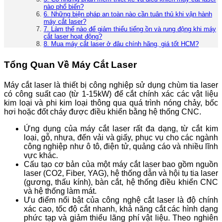
nào phổ biến?
6. Những biện pháp an toàn nào cần tuân thủ khi vận hành
máy cắt laser?
7. Làm thế nào để giảm thiểu tiếng ồn và rung động khi máy
cắt laser hoạt động?
8. Mua máy cắt laser ở đâu chính hãng, giá tốt HCM?
Tổng Quan Về Máy Cắt Laser
Máy cắt laser là thiết bị công nghiệp sử dụng chùm tia laser
có công suất cao (từ 1-15kW) để cắt chính xác các vật liệu
kim loại và phi kim loại thông qua quá trình nóng chảy, bốc
hơi hoặc đốt cháy được điều khiển bằng hệ thống CNC.
Ứng dụng của máy cắt laser rất đa dạng, từ cắt kim
loại, gỗ, nhựa, đến vải và giấy, phục vụ cho các ngành
công nghiệp như ô tô, điện tử, quảng cáo và nhiều lĩnh
vực khác.
Cấu tạo cơ bản của một máy cắt laser bao gồm nguồn
laser (CO2, Fiber, YAG), hệ thống dẫn và hội tụ tia laser
(gương, thấu kính), bàn cắt, hệ thống điều khiển CNC
và hệ thống làm mát.
Ưu điểm nổi bật của công nghệ cắt laser là độ chính
xác cao, tốc độ cắt nhanh, khả năng cắt các hình dạng
phức tạp và giảm thiểu lãng phí vật liệu. Theo nghiên