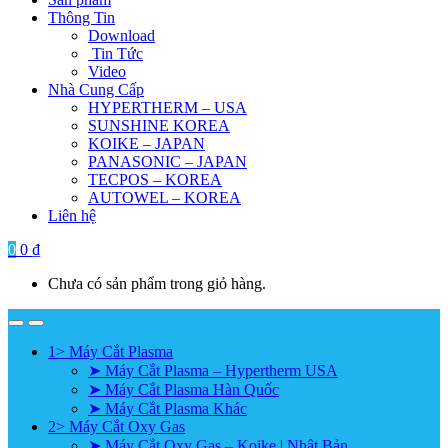
Thông Tin
Download
Tin Tức
Video
Nhà Cung Cấp
HYPERTHERM – USA
SUNSHINE KOREA
KOIKE – JAPAN
PANASONIC – JAPAN
TECPOS – KOREA
AUTOWEL – KOREA
Liên hệ
0
0
₫
Chưa có sản phẩm trong giỏ hàng.
1> Máy Cắt Plasma
➤ Máy Cắt Plasma – Hypertherm USA
➤ Máy Cắt Plasma Hàn Quốc
➤ Máy Cắt Plasma Khác
2> Máy Cắt Oxy Gas
➤ Máy Cắt Oxy Gas – Koike | Nhật Bản