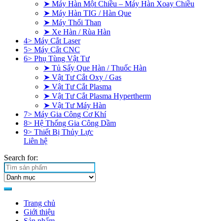
➤ Máy Hàn Một Chiều – Máy Hàn Xoay Chiều
➤ Máy Hàn TIG / Hàn Que
➤ Máy Thổi Than
➤ Xe Hàn / Rùa Hàn
4> Máy Cắt Laser
5> Máy Cắt CNC
6> Phụ Tùng Vật Tư
➤ Tủ Sấy Que Hàn / Thuốc Hàn
➤ Vật Tư Cắt Oxy / Gas
➤ Vật Tư Cắt Plasma
➤ Vật Tư Cắt Plasma Hypertherm
➤ Vật Tư Máy Hàn
7> Máy Gia Công Cơ Khí
8> Hệ Thống Gia Công Dầm
9> Thiết Bị Thủy Lực
Liên hệ
Search for:
Trang chủ
Giới thiệu
Sản phẩm