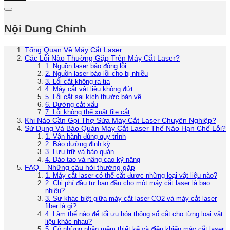
Nội Dung Chính
Tổng Quan Về Máy Cắt Laser
Các Lỗi Nào Thường Gặp Trên Máy Cắt Laser?
1. Nguồn laser báo động lỗi
2. Nguồn laser báo lỗi cho bị nhiễu
3. Lỗi cắt không ra tia
4. Máy cắt vật liệu không đứt
5. Lỗi cắt sai kích thước bản vẽ
6. Đường cắt xấu
7. Lỗi không thể xuất file cắt
Khi Nào Cần Gọi Thợ Sửa Máy Cắt Laser Chuyên Nghiệp?
Sử Dụng Và Bảo Quản Máy Cắt Laser Thế Nào Hạn Chế Lỗi?
1. Vận hành đúng quy trình
2. Bảo dưỡng định kỳ
3. Lưu trữ và bảo quản
4. Đào tạo và nâng cao kỹ năng
FAQ – Những câu hỏi thường gặp
1. Máy cắt laser có thể cắt được những loại vật liệu nào?
2. Chi phí đầu tư ban đầu cho một máy cắt laser là bao
nhiêu?
3. Sự khác biệt giữa máy cắt laser CO2 và máy cắt laser
fiber là gì?
4. Làm thế nào để tối ưu hóa thông số cắt cho từng loại vật
liệu khác nhau?
5. Có những phần mềm thiết kế và điều khiển máy cắt laser