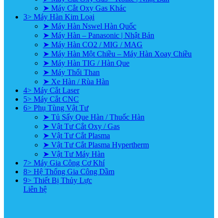
➤ Máy Cắt Oxy Gas Khác
3> Máy Hàn Kim Loại
➤ Máy Hàn Nswel Hàn Quốc
➤ Máy Hàn – Panasonic | Nhật Bản
➤ Máy Hàn CO2 / MIG / MAG
➤ Máy Hàn Một Chiều – Máy Hàn Xoay Chiều
➤ Máy Hàn TIG / Hàn Que
➤ Máy Thổi Than
➤ Xe Hàn / Rùa Hàn
4> Máy Cắt Laser
5> Máy Cắt CNC
6> Phụ Tùng Vật Tư
➤ Tủ Sấy Que Hàn / Thuốc Hàn
➤ Vật Tư Cắt Oxy / Gas
➤ Vật Tư Cắt Plasma
➤ Vật Tư Cắt Plasma Hypertherm
➤ Vật Tư Máy Hàn
7> Máy Gia Công Cơ Khí
8> Hệ Thống Gia Công Dầm
9> Thiết Bị Thủy Lực
Liên hệ