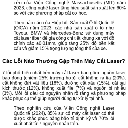
cứu của Viện Công nghệ Massachusetts (MIT) năm
2023, công nghệ laser tăng hiệu suất sản xuất lên 60%
so với các phương pháp cắt cơ học.
Theo báo cáo của Hiệp hội Sản xuất Ô tô Quốc tế
(OICA) năm 2023, các nhà sản xuất ô tô như
Toyota, BMW và Mercedes-Benz sử dụng máy
cắt laser fiber để gia công chi tiết khung xe với độ
chính xác ±0.01mm, giúp tăng 25% độ bền kết
cấu và giảm 15% trọng lượng tổng thể của xe.
Các Lỗi Nào Thường Gặp Trên Máy Cắt Laser?
7 lỗi phổ biến nhất trên máy cắt laser bao gồm: nguồn laser
báo động (chiếm 25% trường hợp), cắt không ra tia (20%),
cắt không đứt vật liệu (18%), đường cắt xấu (15%), cắt sai
kích thước (12%), không xuất file (7%) và nguồn bị nhiễu
(3%). Mỗi lỗi đều có nguyên nhân rõ ràng và phương pháp
khắc phục cụ thể giúp người dùng tự xử lý tại nhà.
Theo nghiên cứu của Viện Công nghệ Laser
Quốc tế (2024), 85% sự cố máy cắt laser có thể
được khắc phục bằng bảo trì định kỳ và 70% lỗi
xuất phát từ 7 nguyên nhân trên.