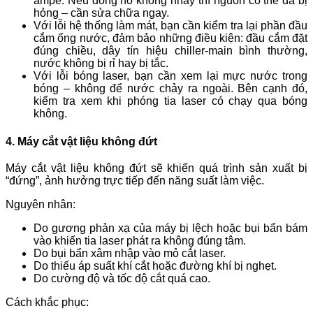
ampe. Nếu đồng hồ không nhảy thì nguồn có thể đã bị
hỏng – cần sửa chữa ngay.
Với lỗi hệ thống làm mát, bạn cần kiểm tra lại phần đầu
cắm ống nước, đảm bảo những điều kiện: đầu cắm đặt
đúng chiều, dây tín hiệu chiller-main bình thường,
nước không bị rỉ hay bị tắc.
Với lỗi bóng laser, bạn cần xem lại mực nước trong
bóng – không để nước chảy ra ngoài. Bên cạnh đó,
kiểm tra xem khi phóng tia laser có chạy qua bóng
không.
4. Máy cắt vật liệu không đứt
Máy cắt vật liệu không đứt sẽ khiến quá trình sản xuất bị
“đứng”, ảnh hưởng trực tiếp đến năng suất làm việc.
Nguyên nhân:
Do gương phản xạ của máy bị lệch hoặc bụi bẩn bám
vào khiến tia laser phát ra không đúng tâm.
Do bụi bẩn xâm nhập vào mỏ cắt laser.
Do thiếu áp suất khí cắt hoặc đường khí bị nghẹt.
Do cường độ và tốc độ cắt quá cao.
Cách khắc phục: