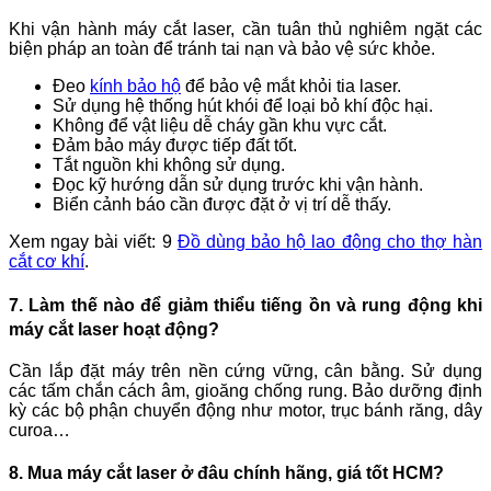
Khi vận hành máy cắt laser, cần tuân thủ nghiêm ngặt các
biện pháp an toàn để tránh tai nạn và bảo vệ sức khỏe.
Đeo
kính bảo hộ
để bảo vệ mắt khỏi tia laser.
Sử dụng hệ thống hút khói để loại bỏ khí độc hại.
Không để vật liệu dễ cháy gần khu vực cắt.
Đảm bảo máy được tiếp đất tốt.
Tắt nguồn khi không sử dụng.
Đọc kỹ hướng dẫn sử dụng trước khi vận hành.
Biển cảnh báo cần được đặt ở vị trí dễ thấy.
Xem ngay bài viết: 9
Đồ dùng bảo hộ lao động cho thợ hàn
cắt cơ khí
.
7. Làm thế nào để giảm thiểu tiếng ồn và rung động khi
máy cắt laser hoạt động?
Cần lắp đặt máy trên nền cứng vững, cân bằng. Sử dụng
các tấm chắn cách âm, gioăng chống rung. Bảo dưỡng định
kỳ các bộ phận chuyển động như motor, trục bánh răng, dây
curoa…
8. Mua máy cắt laser ở đâu chính hãng, giá tốt HCM?