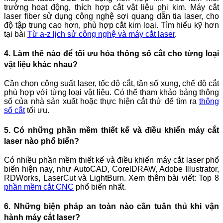
trường hoạt động, thích hợp cắt vật liệu phi kim. Máy cắt
laser fiber sử dụng công nghệ sợi quang dẫn tia laser, cho
độ tập trung cao hơn, phù hợp cắt kim loại. Tìm hiểu kỹ hơn
tại bài
Từ a-z lịch sử công nghệ và máy cắt laser
.
4. Làm thế nào để tối ưu hóa thông số cắt cho từng loại
vật liệu khác nhau?
Cần chọn công suất laser, tốc độ cắt, tần số xung, chế độ cắt
phù hợp với từng loại vật liệu. Có thể tham khảo bảng thông
số của nhà sản xuất hoặc thực hiện cắt thử để tìm ra
thông
số cắt
tối ưu.
5. Có những phần mềm thiết kế và điều khiển máy cắt
laser nào phổ biến?
Có nhiều phần mềm thiết kế và điều khiển máy cắt laser phổ
biến hiện nay, như AutoCAD, CorelDRAW, Adobe Illustrator,
RDWorks, LaserCut và LightBurn. Xem thêm bài viết: Top 8
phần mềm cắt CNC
phổ biến nhất.
6. Những biện pháp an toàn nào cần tuân thủ khi vận
hành máy cắt laser?