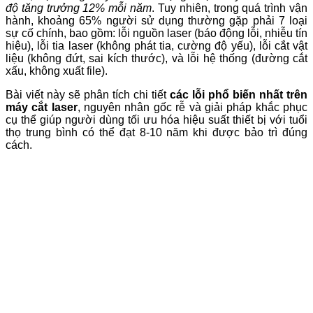
độ tăng trưởng 12% mỗi năm
. Tuy nhiên, trong quá trình vận
hành, khoảng 65% người sử dụng thường gặp phải 7 loại
sự cố chính, bao gồm: lỗi nguồn laser (báo động lỗi, nhiễu tín
hiệu), lỗi tia laser (không phát tia, cường độ yếu), lỗi cắt vật
liệu (không đứt, sai kích thước), và lỗi hệ thống (đường cắt
xấu, không xuất file).
Bài viết này sẽ phân tích chi tiết
các lỗi phổ biến nhất trên
máy cắt laser
, nguyên nhân gốc rễ và giải pháp khắc phục
cụ thể giúp người dùng tối ưu hóa hiệu suất thiết bị với tuổi
thọ trung bình có thể đạt 8-10 năm khi được bảo trì đúng
cách.