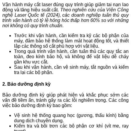
Vận hành máy cắt laser đúng quy trình giúp giảm tai nạn lao
động và tăng hiệu suất cắt.
Theo nghiên cứu của Viện Công
nghệ Laser Quốc tế (2024), các doanh nghiệp tuân thủ quy
trình vận hành có tỷ lệ hỏng hóc thấp hơn 60% so với những
nơi không có quy trình chuẩn
.
Trước khi vận hành, cần kiểm tra kỹ các bộ phận của
máy, đảm bảo hệ thống làm mát hoạt động tốt, và thiết
lập các thông số cắt phù hợp với vật liệu.
Trong quá trình vận hành, cần tuân thủ các quy tắc an
toàn, đeo kính bảo hộ, và không để vật liệu dễ cháy
gần khu vực cắt.
Sau khi vận hành, cần vệ sinh máy, tắt nguồn và kiểm
tra lại các bộ phận.
2. Bảo dưỡng định kỳ
Bảo dưỡng định kỳ giúp phát hiện và khắc phục sớm các
vấn đề tiềm ẩn, tránh gây ra các lỗi nghiêm trọng. Các công
việc bảo dưỡng định kỳ bao gồm:
Vệ sinh hệ thống quang học (gương, thấu kính) bằng
dung dịch chuyên dụng.
Kiểm tra và bôi trơn các bộ phận cơ khí (vít me, ray