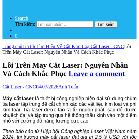
Search
Tìm kiếm:
Tìm kiếm
0
Trang chủ
Tin tức
Tìm Hiểu Về Cắt Kim Loại
Cắt Laser - CNC
Lỗi
Trên Máy Cắt Laser: Nguyên Nhân Và Cách Khắc Phục
Lỗi Trên Máy Cắt Laser: Nguyên Nhân
Và Cách Khắc Phục
Leave a comment
Cắt Laser - CNC
04/07/2026
Anh Tuấn
Máy cắt laser
là thiết bị công nghiệp hiện đại sử dụng chùm
tia laser tập trung để cắt chính xác các vật liệu kim loại và phi
kim loại. Tia laser được tạo ra từ nguồn phát, sau đó được
khuếch đại và tập trung qua hệ thống thấu kính vào một điểm
nhỏ với cường độ năng lượng cực cao.
Theo báo cáo từ Hiệp hội Công nghiệp Laser Việt Nam năm
2024, thị trường máy cắt laser đạt giá trị 2.5 tỷ USD với tốc