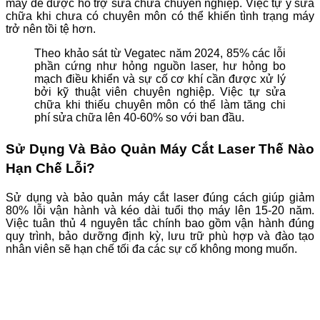
máy để được hỗ trợ sửa chữa chuyên nghiệp. Việc tự ý sửa
chữa khi chưa có chuyên môn có thể khiến tình trạng máy
trở nên tồi tệ hơn.
Theo khảo sát từ Vegatec năm 2024, 85% các lỗi
phần cứng như hỏng nguồn laser, hư hỏng bo
mạch điều khiển và sự cố cơ khí cần được xử lý
bởi kỹ thuật viên chuyên nghiệp. Việc tự sửa
chữa khi thiếu chuyên môn có thể làm tăng chi
phí sửa chữa lên 40-60% so với ban đầu.
Sử Dụng Và Bảo Quản Máy Cắt Laser Thế Nào
Hạn Chế Lỗi?
Sử dụng và bảo quản máy cắt laser đúng cách giúp giảm
80% lỗi vận hành và kéo dài tuổi thọ máy lên 15-20 năm.
Việc tuân thủ 4 nguyên tắc chính bao gồm vận hành đúng
quy trình, bảo dưỡng định kỳ, lưu trữ phù hợp và đào tạo
nhân viên sẽ hạn chế tối đa các sự cố không mong muốn.