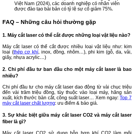
Việt Nam (2024), các doanh nghiệp có nhân viên
được đào tạo bài bản có tỷ lệ sự cố giảm 75%.
FAQ – Những câu hỏi thường gặp
1. Máy cắt laser có thể cắt được những loại vật liệu nào?
Máy cắt laser có thể cắt được nhiều loại vật liệu như: kim
loại (
thép cơ khí
, inox, đồng, nhôm…), phi kim (gỗ, da, vải,
giấy, nhựa acrylic…)
2. Chi phí đầu tư ban đầu cho một máy cắt laser là bao
nhiêu?
Chi phí đầu tư cho máy cắt laser dao động từ vài chục triệu
đến vài trăm triệu đồng, tùy thuộc vào loại máy, hãng sản
xuất, kích thước bàn cắt, công suất laser… Xem ngay:
Top 7
máy cắt laser chất lượng
: ưu điểm & báo giá.
3. Sự khác biệt giữa máy cắt laser CO2 và máy cắt laser
fiber là gì?
Máy cắt laser CO2 sử dụng hỗn hợp khí CO2 làm môi