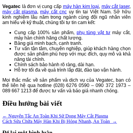
Vegatec
là đơn vị cung cấp
máy hàn kim loại
,
máy cắt laser
,
máy cắt plasma
,
máy cắt cnc
uy tín tại Việt Nam. Sở hữu
kinh nghiệm lâu năm trong ngành cùng đội ngũ nhân viên
am hiểu về kỹ thuật, chúng tôi tự tin cam kết:
Cung cấp 100% sản phẩm,
phụ tùng vật tư
máy cắt,
máy hàn chính hãng chất lượng.
Bảng giá minh bạch, cạnh tranh.
Tư vấn tận tâm, chuyên nghiệp, giúp khách hàng chọn
được sản phẩm phù hợp với mục đích, quy mô và khả
năng tài chính.
Chính sách bảo hành rõ ràng, dài hạn.
Hỗ trợ tối đa về quá trình lắp đặt, đào tạo vận hành.
Mọi thắc mắc về sản phẩm và dịch vụ của Vegatec, bạn có
thể liên hệ qua hotline (028) 6276 0590 – 090 372 1973 –
089 667 1213 để được tư vấn và báo giá nhanh chóng.
Điều hướng bài viết
←
Nguyên Tắc An Toàn Khi Sử Dụng Máy Cắt Plasma
Cách Sửa Chữa Máy Hàn Khi Bị Hỏng Nhanh, An Toàn
→
Để lại một bình luận