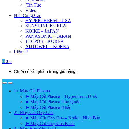
Tin Tức
Video
Nhà Cung Cấp
HYPERTHERM – USA
SUNSHINE KOREA
KOIKE – JAPAN
PANASONIC – JAPAN
TECPOS – KOREA
AUTOWEL – KOREA
Liên hệ
0
0
₫
Chưa có sản phẩm trong giỏ hàng.
1> Máy Cắt Plasma
➤ Máy Cắt Plasma – Hypertherm USA
➤ Máy Cắt Plasma Hàn Quốc
➤ Máy Cắt Plasma Khác
2> Máy Cắt Oxy Gas
➤ Máy Cắt Oxy Gas – Koike | Nhật Bản
➤ Máy Cắt Oxy Gas Khác
3> Máy Hàn Kim Loại