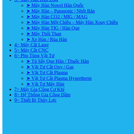
➤ Máy Hàn Nswel Hàn Quốc
➤ Máy Hàn – Panasonic | Nhật Bản
➤ Máy Hàn CO2 / MIG / MAG
➤ Máy Hàn Một Chiều – Máy Hàn Xoay Chiều
➤ Máy Hàn TIG / Hàn Que
➤ Máy Thổi Than
➤ Xe Hàn / Rùa Hàn
4> Máy Cắt Laser
5> Máy Cắt CNC
6> Phụ Tùng Vật Tư
➤ Tủ Sấy Que Hàn / Thuốc Hàn
➤ Vật Tư Cắt Oxy / Gas
➤ Vật Tư Cắt Plasma
➤ Vật Tư Cắt Plasma Hypertherm
➤ Vật Tư Máy Hàn
7> Máy Gia Công Cơ Khí
8> Hệ Thống Gia Công Dầm
9> Thiết Bị Thủy Lực