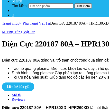
Search
Tìm kiếm:
Tìm kiếm
0
Trang chủ
6> Phụ Tùng Vật Tư
Điện Cực 220187 80A – HPR130X
6> Phụ Tùng Vật Tư
Điện Cực 220187 80A – HPR1
Điện cực 220187 80A đóng vai trò then chốt trong quá trình cắ
Tạo hồ quang plasma: Điện cực khởi tạo và duy trì hồ q
Định hình luồng plasma: Góp phần tạo ra luồng plasma tậ
Tối ưu hóa hiệu suất: Giúp tăng tốc độ cắt lên đến 20% 
Liên hệ báo giá
Mô tả
Reviews
Điện cực 220187 80A – HPR130XD, HPR260XD
là một thàn