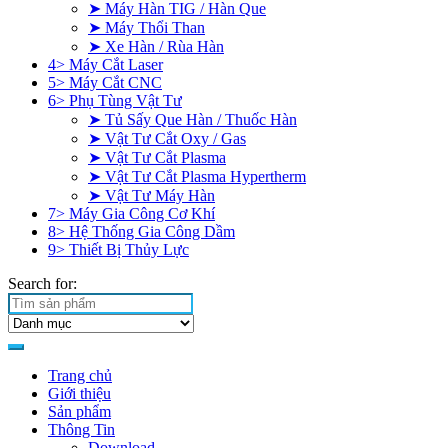
➤ Máy Hàn TIG / Hàn Que
➤ Máy Thổi Than
➤ Xe Hàn / Rùa Hàn
4> Máy Cắt Laser
5> Máy Cắt CNC
6> Phụ Tùng Vật Tư
➤ Tủ Sấy Que Hàn / Thuốc Hàn
➤ Vật Tư Cắt Oxy / Gas
➤ Vật Tư Cắt Plasma
➤ Vật Tư Cắt Plasma Hypertherm
➤ Vật Tư Máy Hàn
7> Máy Gia Công Cơ Khí
8> Hệ Thống Gia Công Dầm
9> Thiết Bị Thủy Lực
Search for:
Trang chủ
Giới thiệu
Sản phẩm
Thông Tin
Download