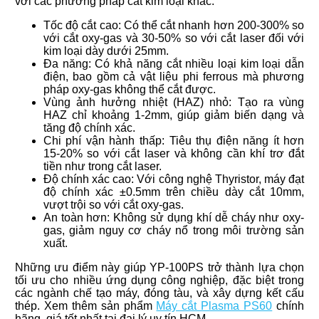
với các phương pháp cắt kim loại khác:
Tốc độ cắt cao: Có thể cắt nhanh hơn 200-300% so
với cắt oxy-gas và 30-50% so với cắt laser đối với
kim loại dày dưới 25mm.
Đa năng: Có khả năng cắt nhiều loại kim loại dẫn
điện, bao gồm cả vật liệu phi ferrous mà phương
pháp oxy-gas không thể cắt được.
Vùng ảnh hưởng nhiệt (HAZ) nhỏ: Tạo ra vùng
HAZ chỉ khoảng 1-2mm, giúp giảm biến dạng và
tăng độ chính xác.
Chi phí vận hành thấp: Tiêu thụ điện năng ít hơn
15-20% so với cắt laser và không cần khí trơ đắt
tiền như trong cắt laser.
Độ chính xác cao: Với công nghệ Thyristor, máy đạt
độ chính xác ±0.5mm trên chiều dày cắt 10mm,
vượt trội so với cắt oxy-gas.
An toàn hơn: Không sử dụng khí dễ cháy như oxy-
gas, giảm nguy cơ cháy nổ trong môi trường sản
xuất.
Những ưu điểm này giúp YP-100PS trở thành lựa chọn
tối ưu cho nhiều ứng dụng công nghiệp, đặc biệt trong
các ngành chế tạo máy, đóng tàu, và xây dựng kết cấu
thép. Xem thêm sản phẩm
Máy cắt Plasma PS60
chính
hãng, giá tốt nhất tại đại lý uy tín HCM.