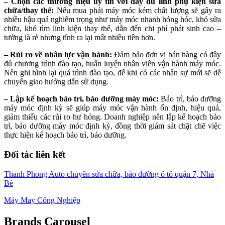
– Chọn các thương hiệu uy tín với đầy đủ linh phụ kiện sửa
chữa/thay thế:
Nếu mua phải máy móc kém chất lượng sẽ gây ra
nhiều hậu quả nghiêm trọng như máy móc nhanh hỏng hóc, khó sửa
chữa, khó tìm linh kiện thay thế, dẫn đến chi phí phát sinh cao –
tưởng là rẻ nhưng tính ra lại mất nhiều tiền hơn.
– Rủi ro về nhân lực vận hành:
Đảm bảo đơn vị bán hàng có đầy
đủ chương trình đào tạo, huấn luyện nhân viên vận hành máy móc.
Nên ghi hình lại quá trình đào tạo, để khi có các nhân sự mới sẽ dễ
chuyển giao hướng dẫn sử dụng.
– Lập kế hoạch bảo trì, bảo dưỡng máy móc:
Bảo trì, bảo dưỡng
máy móc định kỳ sẽ giúp máy móc vận hành ổn định, hiệu quả,
giảm thiểu các rủi ro hư hỏng. Doanh nghiệp nên lập kế hoạch bảo
trì, bảo dưỡng máy móc định kỳ, đồng thời giám sát chặt chẽ việc
thực hiện kế hoạch bảo trì, bảo dưỡng.
Đối tác liên kết
Thanh Phong Auto chuyên sửa chữa, bảo dưỡng ô tô quận 7, Nhà
Bè
Máy May Công Nghiệp
Brands Carousel