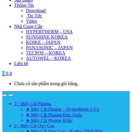
Thông Tin
Download
Tin Tức
Video
Nhà Cung Cấp
HYPERTHERM – USA
SUNSHINE KOREA
KOIKE – JAPAN
PANASONIC – JAPAN
TECPOS – KOREA
AUTOWEL – KOREA
Liên hệ
0
0
₫
Chưa có sản phẩm trong giỏ hàng.
1> Máy Cắt Plasma
➤ Máy Cắt Plasma – Hypertherm USA
➤ Máy Cắt Plasma Hàn Quốc
➤ Máy Cắt Plasma Khác
2> Máy Cắt Oxy Gas
➤ Máy Cắt Oxy Gas – Koike | Nhật Bản