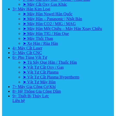
➤ Máy Cắt Oxy Gas Khác
3> Máy Hàn Kim Loại
➤ Máy Hàn Nswel Hàn Quốc
➤ Máy Hàn – Panasonic | Nhật Bản
➤ Máy Hàn CO2 / MIG / MAG
➤ Máy Hàn Một Chiều – Máy Hàn Xoay Chiều
➤ Máy Hàn TIG / Hàn Que
➤ Máy Thổi Than
➤ Xe Hàn / Rùa Hàn
4> Máy Cắt Laser
5> Máy Cắt CNC
6> Phụ Tùng Vật Tư
➤ Tủ Sấy Que Hàn / Thuốc Hàn
➤ Vật Tư Cắt Oxy / Gas
➤ Vật Tư Cắt Plasma
➤ Vật Tư Cắt Plasma Hypertherm
➤ Vật Tư Máy Hàn
7> Máy Gia Công Cơ Khí
8> Hệ Thống Gia Công Dầm
9> Thiết Bị Thủy Lực
Liên hệ