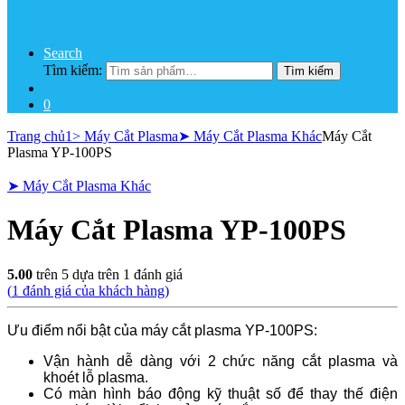
Search
Tìm kiếm:
Tìm kiếm
0
Trang chủ
1> Máy Cắt Plasma
➤ Máy Cắt Plasma Khác
Máy Cắt
Plasma YP-100PS
➤ Máy Cắt Plasma Khác
Máy Cắt Plasma YP-100PS
5.00
trên 5 dựa trên
1
đánh giá
(
1
đánh giá của khách hàng)
Ưu điểm nổi bật của máy cắt plasma YP-100PS:
Vận hành dễ dàng với 2 chức năng cắt plasma và
khoét lỗ plasma.
Có màn hình báo động kỹ thuật số để thay thế điện