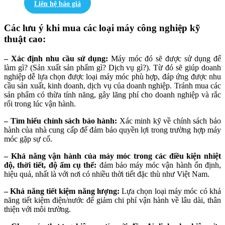
Liên hệ báo giá
Các lưu ý khi mua các loại máy công nghiệp kỹ
thuật cao:
– Xác định nhu cầu sử dụng:
Máy móc đó sẽ được sử dụng để
làm gì? (Sản xuất sản phẩm gì? Dịch vụ gì?). Từ đó sẽ giúp doanh
nghiệp dễ lựa chọn được loại máy móc phù hợp, đáp ứng được nhu
cầu sản xuất, kinh doanh, dịch vụ của doanh nghiệp. Tránh mua các
sản phẩm có thừa tính năng, gây lãng phí cho doanh nghiệp và rắc
rối trong lúc vận hành.
– Tìm hiểu chính sách bảo hành:
Xác minh kỹ về chính sách bảo
hành của nhà cung cấp để đảm bảo quyền lợi trong trường hợp máy
móc gặp sự cố.
– Khả năng vận hành của máy móc trong các điều kiện nhiệt
độ, thời tiết, độ ẩm cụ thể:
đảm bảo máy móc vận hành ổn định,
hiệu quả, nhất là với nơi có nhiều thời tiết đặc thù như Việt Nam.
– Khả năng tiết kiệm năng lượng:
Lựa chọn loại máy móc có khả
năng tiết kiệm điện/nước để giảm chi phí vận hành về lâu dài, thân
thiện với môi trường.