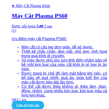
➤ Máy Cắt Plasma Khác
Máy Cắt Plasma PS60
Được xếp hạng
5.00
5 sao
(1)
Ưu điểm máy cắt Plasma PS60:
Máy cắt có cấu tạo đơn giản, dễ sử dụng.
Thiết kế chắc chắn, đẹp mắt, nhỏ gọn, linh hoạt
trong quá trình di chuyển.
Vỏ máy được phủ lớp sơn tĩnh điện nhằm bảo vệ
bề mặt kim loại của máy cắt khỏi bị gỉ hay bị ăn
mòn.
Được trang bị chế độ làm mát bằng khí nén, có
bộ bảo vệ quá nhiệt, quá áp, giúp tuổi thọ của
máy cắt được kéo dài lâu hơn.
Có thể cắt được thép không gỉ, thép đen, titan,
đồng, nhôm, cùng nhiều kim loại, kim loại màu và
hợp kim khác.
SKU: n/a
Liên hệ báo giá