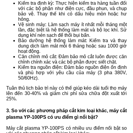
Kiểm tra định kỳ: Thực hiện kiểm tra hàng tuần đối
với các bộ phận như điện cực, đầu phun, và chụp
bảo vệ. Thay thế khi có dấu hiệu mòn hoặc hư
hỏng.
Vệ sinh máy: Làm sạch máy ít nhất mỗi tháng một
lần, đặc biệt là hệ thống làm mát và bộ lọc khí. Sử
dụng khí nén sạch để thổi bụi bẩn.
Bảo dưỡng hệ thống làm mát: Kiểm tra và thay
dung dịch làm mát mỗi 6 tháng hoặc sau 1000 giờ
hoạt động.
Căn chỉnh mỏ cắt: Đảm bảo mỏ cắt luôn được căn
chỉnh chính xác và các bộ phận được siết chặt.
Kiểm tra nguồn điện: Đảm bảo nguồn điện ổn định
và phù hợp với yêu cầu của máy (3 pha 380V,
50/60Hz).
Tuân thủ lịch bảo trì này có thể giúp kéo dài tuổi thọ máy
lên đến 30-40% và giảm chi phí sửa chữa đột xuất tới
25%.
3. So với các phương pháp cắt kim loại khác, máy cắt
plasma YP-100PS có ưu điểm gì nổi bật?
Máy cắt plasma YP-100PS có nhiều ưu điểm nổi bật so