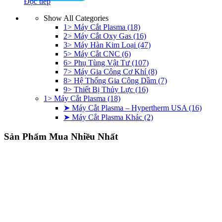
Đọc tiếp
Show All Categories
1> Máy Cắt Plasma
(18)
2> Máy Cắt Oxy Gas
(16)
3> Máy Hàn Kim Loại
(47)
5> Máy Cắt CNC
(6)
6> Phụ Tùng Vật Tư
(107)
7> Máy Gia Công Cơ Khí
(8)
8> Hệ Thống Gia Công Dầm
(7)
9> Thiết Bị Thủy Lực
(16)
1> Máy Cắt Plasma
(18)
➤ Máy Cắt Plasma – Hypertherm USA
(16)
➤ Máy Cắt Plasma Khác
(2)
Sản Phẩm Mua Nhiều Nhất