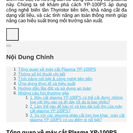
này.
Chúng ta sẽ khám phá cách YP-100PS áp dụng
công nghệ biến tần Thyristor tiên tiến, khả năng cắt đa
dạng vật liệu, và các tính năng an toàn thông minh giúp
nâng cao hiệu suất trong môi trường sản xuất.
Nội Dung Chính
Tổng quan về máy cắt Plasma YP-100PS
Thông số kỹ thuật chi tiết
Tính năng nổi bật & công nghệ tiên tiến
Ứng dụng thực tế và hiệu suất
Hướng dẫn lắp đặt và sử dụng an toàn
Những câu hỏi thường gặp
1. Máy cắt plasma YP-100PS có thể cắt được những
loại vật liệu nào và độ dày tối đa là bao nhiêu?
2. Làm thế nào để bảo trì và kéo dài tuổi thọ của máy
cắt plasma YP-100PS?
3. So với các phương pháp cắt kim loại khác, máy cắt
plasma YP-100PS có ưu điểm gì nổi bật?
Tổng quan về máy cắt Plasma YP-100PS