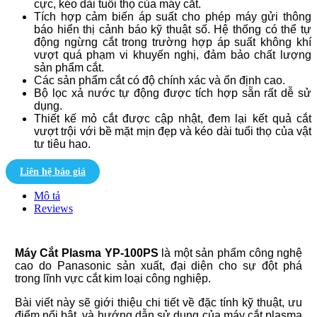
cực, kéo dài tuổi thọ của máy cắt.
Tích hợp cảm biến áp suất cho phép máy gửi thông
báo hiển thị cảnh báo kỹ thuật số. Hệ thống có thể tự
động ngừng cắt trong trường hợp áp suất không khí
vượt quá phạm vi khuyến nghị, đảm bảo chất lượng
sản phẩm cắt.
Các sản phẩm cắt có độ chính xác và ổn định cao.
Bộ lọc xả nước tự động được tích hợp sẵn rất dễ sử
dụng.
Thiết kế mỏ cắt được cập nhật, đem lại kết quả cắt
vượt trội với bề mặt mịn đẹp và kéo dài tuổi thọ của vật
tư tiêu hao.
Liên hệ báo giá
Mô tả
Reviews
Máy Cắt Plasma YP-100PS
là một sản phẩm công nghệ
cao do Panasonic sản xuất, đại diện cho sự đột phá
trong lĩnh vực cắt kim loại công nghiệp.
Bài viết này sẽ giới thiệu chi tiết về đặc tính kỹ thuật, ưu
điểm nổi bật, và hướng dẫn sử dụng của máy cắt plasma