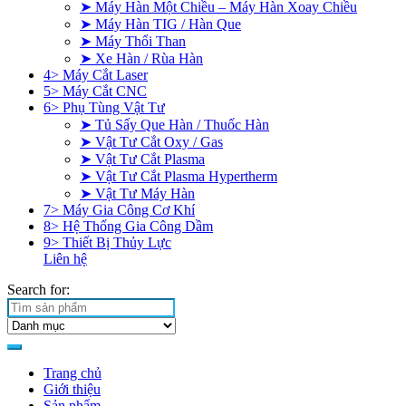
➤ Máy Hàn Một Chiều – Máy Hàn Xoay Chiều
➤ Máy Hàn TIG / Hàn Que
➤ Máy Thổi Than
➤ Xe Hàn / Rùa Hàn
4> Máy Cắt Laser
5> Máy Cắt CNC
6> Phụ Tùng Vật Tư
➤ Tủ Sấy Que Hàn / Thuốc Hàn
➤ Vật Tư Cắt Oxy / Gas
➤ Vật Tư Cắt Plasma
➤ Vật Tư Cắt Plasma Hypertherm
➤ Vật Tư Máy Hàn
7> Máy Gia Công Cơ Khí
8> Hệ Thống Gia Công Dầm
9> Thiết Bị Thủy Lực
Liên hệ
Search for:
Trang chủ
Giới thiệu
Sản phẩm