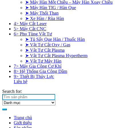
➤ Máy Hàn Một Chiều – Máy Hàn Xoay Chiều
➤ Máy Hàn TIG / Hàn Que
➤ Máy Thổi Than
➤ Xe Hàn / Rùa Hàn
4> Máy Cắt Laser
5> Máy Cắt CNC
6> Phụ Tùng Vật Tư
➤ Tủ Sấy Que Hàn / Thuốc Hàn
➤ Vật Tư Cắt Oxy / Gas
➤ Vật Tư Cắt Plasma
➤ Vật Tư Cắt Plasma Hypertherm
➤ Vật Tư Máy Hàn
7> Máy Gia Công Cơ Khí
8> Hệ Thống Gia Công Dầm
9> Thiết Bị Thủy Lực
Liên hệ
Search for:
Trang chủ
Giới thiệu
Sản phẩm