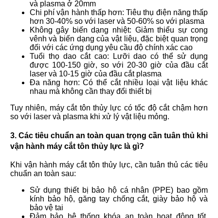
và plasma ở 20mm
Chi phí vận hành thấp hơn: Tiêu thụ điện năng thấp
hơn 30-40% so với laser và 50-60% so với plasma
Không gây biến dạng nhiệt: Giảm thiểu sự cong
vênh và biến dạng của vật liệu, đặc biệt quan trọng
đối với các ứng dụng yêu cầu độ chính xác cao
Tuổi thọ dao cắt cao: Lưỡi dao có thể sử dụng
được 100-150 giờ, so với 20-30 giờ của đầu cắt
laser và 10-15 giờ của đầu cắt plasma
Đa năng hơn: Có thể cắt nhiều loại vật liệu khác
nhau mà không cần thay đổi thiết bị
Tuy nhiên, máy cắt tôn thủy lực có tốc độ cắt chậm hơn
so với laser và plasma khi xử lý vật liệu mỏng.
3. Các tiêu chuẩn an toàn quan trọng cần tuân thủ khi
vận hành máy cắt tôn thủy lực là gì?
Khi vận hành máy cắt tôn thủy lực, cần tuân thủ các tiêu
chuẩn an toàn sau:
Sử dụng thiết bị bảo hộ cá nhân (PPE) bao gồm
kính bảo hộ, găng tay chống cắt, giày bảo hộ và
bảo vệ tai
Đảm bảo hệ thống khóa an toàn hoạt động tốt,