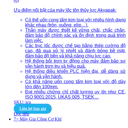
(0)
Ưu điểm nổi bật của máy lốc tôn thủy lực Akyapak:
Có thể uốn cong tấm kim loại với nhiều hình dạng
khác nhau (tròn, vuông, elip…).
Thân máy được thiết kế vững chãi, chắc chắn,
đảm bảo độ chính xác và ổn định trong quá trình
làm việc.
Các trục lốc được chế tạo bằng thép cường độ
cao, đã qua xử lý nhiệt và đánh bóng bề mặt,
đảm bảo độ bền và khả năng chịu lực cao.
Hệ thống bôi trơn tự động cho máy đảm bảo sự
vận hành trơn tru và hiệu quả.
Hệ thống điều khiển PLC hiện đại, dễ dàng sử
dụng và vận hành.
Có khả năng uốn cong tấm kim loại với độ dày
lớn đến 100mm.
Đạt nhiều chứng chỉ chất lượng uy tín như CE,
ISO 9001:2015, UKAS 005, TSEK…
SKU: n/a
Liên hệ báo giá
Đọc tiếp
7> Máy Gia Công Cơ Khí