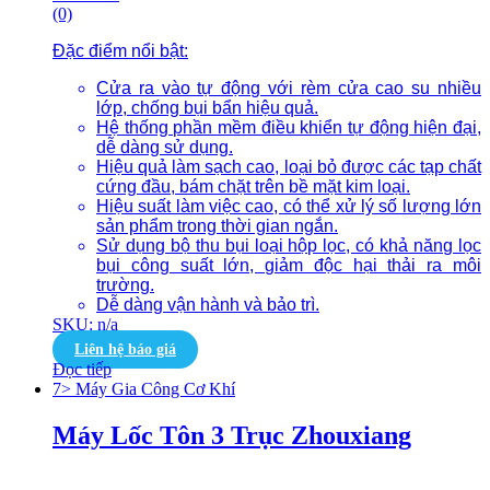
(0)
Đặc điểm nổi bật:
Cửa ra vào tự động với rèm cửa cao su nhiều
lớp, chống bụi bẩn hiệu quả.
Hệ thống phần mềm điều khiển tự động hiện đại,
dễ dàng sử dụng.
Hiệu quả làm sạch cao, loại bỏ được các tạp chất
cứng đầu, bám chặt trên bề mặt kim loại.
Hiệu suất làm việc cao, có thể xử lý số lượng lớn
sản phẩm trong thời gian ngắn.
Sử dụng bộ thu bụi loại hộp lọc, có khả năng lọc
bụi công suất lớn, giảm độc hại thải ra môi
trường.
Dễ dàng vận hành và bảo trì.
SKU: n/a
Liên hệ báo giá
Đọc tiếp
7> Máy Gia Công Cơ Khí
Máy Lốc Tôn 3 Trục Zhouxiang