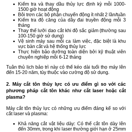
Kiểm tra và thay dầu thủy lực định kỳ mỗi 1000-
1500 giờ hoạt động
Bôi trơn các bộ phận chuyển động ít nhất 2 lần/tuần
Kiểm tra độ căng của dây đai truyền động mỗi 3
tháng
Thay thế lưỡi dao cắt khi độ sắc giảm (thường sau
100-150 giờ sử dụng)
Vệ sinh máy sau mỗi ca làm việc, đặc biệt là khu
vực bàn cắt và hệ thống thủy lực
Thực hiện bảo dưỡng toàn diện bởi kỹ thuật viên
chuyên nghiệp mỗi 6-12 tháng
Tuân thủ lịch bảo trì này có thể kéo dài tuổi thọ máy lên
đến 15-20 năm, tùy thuộc vào cường độ sử dụng.
2. Máy cắt tôn thủy lực có ưu điểm gì so với các
phương pháp cắt tôn khác như cắt laser hoặc cắt
plasma?
Máy cắt tôn thủy lực có những ưu điểm đáng kể so với
cắt laser và plasma:
Khả năng cắt vật liệu dày: Có thể cắt tôn dày lên
đến 30mm, trong khi laser thường giới hạn ở 25mm