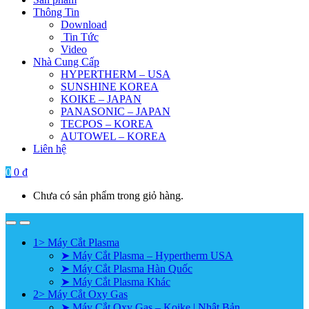
Thông Tin
Download
Tin Tức
Video
Nhà Cung Cấp
HYPERTHERM – USA
SUNSHINE KOREA
KOIKE – JAPAN
PANASONIC – JAPAN
TECPOS – KOREA
AUTOWEL – KOREA
Liên hệ
0
0
₫
Chưa có sản phẩm trong giỏ hàng.
1> Máy Cắt Plasma
➤ Máy Cắt Plasma – Hypertherm USA
➤ Máy Cắt Plasma Hàn Quốc
➤ Máy Cắt Plasma Khác
2> Máy Cắt Oxy Gas
➤ Máy Cắt Oxy Gas – Koike | Nhật Bản