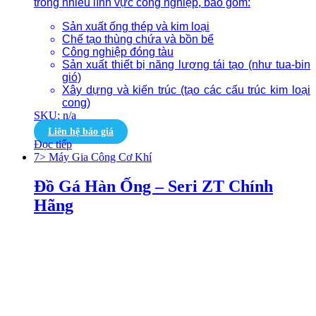
trong nhiều lĩnh vực công nghiệp, bao gồm:
Sản xuất ống thép và kim loại
Chế tạo thùng chứa và bồn bể
Công nghiệp đóng tàu
Sản xuất thiết bị năng lượng tái tạo (như tua-bin
gió)
Xây dựng và kiến trúc (tạo các cấu trúc kim loại
cong)
SKU: n/a
Liên hệ báo giá
Đọc tiếp
7> Máy Gia Công Cơ Khí
Đồ Gá Hàn Ống – Seri ZT Chính
Hãng