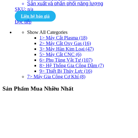
Sản xuất và phân phối năng lượng
SKU: n/a
Liên hệ báo giá
Đọc tiếp
Show All Categories
1> Máy Cắt Plasma
(18)
2> Máy Cắt Oxy Gas
(16)
3> Máy Hàn Kim Loại
(47)
5> Máy Cắt CNC
(6)
6> Phụ Tùng Vật Tư
(107)
8> Hệ Thống Gia Công Dầm
(7)
9> Thiết Bị Thủy Lực
(16)
7> Máy Gia Công Cơ Khí
(8)
Sản Phẩm Mua Nhiều Nhất