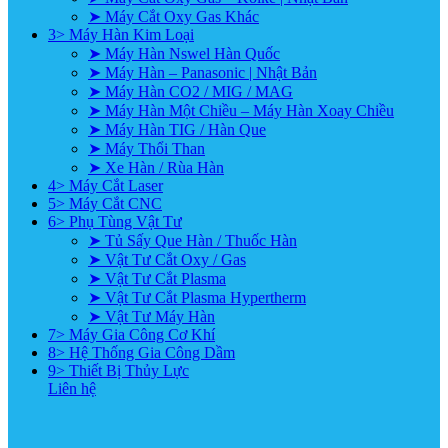
➤ Máy Cắt Oxy Gas Khác
3> Máy Hàn Kim Loại
➤ Máy Hàn Nswel Hàn Quốc
➤ Máy Hàn – Panasonic | Nhật Bản
➤ Máy Hàn CO2 / MIG / MAG
➤ Máy Hàn Một Chiều – Máy Hàn Xoay Chiều
➤ Máy Hàn TIG / Hàn Que
➤ Máy Thổi Than
➤ Xe Hàn / Rùa Hàn
4> Máy Cắt Laser
5> Máy Cắt CNC
6> Phụ Tùng Vật Tư
➤ Tủ Sấy Que Hàn / Thuốc Hàn
➤ Vật Tư Cắt Oxy / Gas
➤ Vật Tư Cắt Plasma
➤ Vật Tư Cắt Plasma Hypertherm
➤ Vật Tư Máy Hàn
7> Máy Gia Công Cơ Khí
8> Hệ Thống Gia Công Dầm
9> Thiết Bị Thủy Lực
Liên hệ