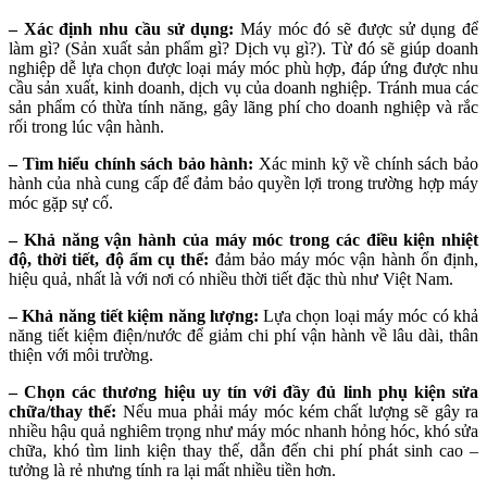
– Xác định nhu cầu sử dụng:
Máy móc đó sẽ được sử dụng để
làm gì? (Sản xuất sản phẩm gì? Dịch vụ gì?). Từ đó sẽ giúp doanh
nghiệp dễ lựa chọn được loại máy móc phù hợp, đáp ứng được nhu
cầu sản xuất, kinh doanh, dịch vụ của doanh nghiệp. Tránh mua các
sản phẩm có thừa tính năng, gây lãng phí cho doanh nghiệp và rắc
rối trong lúc vận hành.
– Tìm hiểu chính sách bảo hành:
Xác minh kỹ về chính sách bảo
hành của nhà cung cấp để đảm bảo quyền lợi trong trường hợp máy
móc gặp sự cố.
– Khả năng vận hành của máy móc trong các điều kiện nhiệt
độ, thời tiết, độ ẩm cụ thể:
đảm bảo máy móc vận hành ổn định,
hiệu quả, nhất là với nơi có nhiều thời tiết đặc thù như Việt Nam.
– Khả năng tiết kiệm năng lượng:
Lựa chọn loại máy móc có khả
năng tiết kiệm điện/nước để giảm chi phí vận hành về lâu dài, thân
thiện với môi trường.
– Chọn các thương hiệu uy tín với đầy đủ linh phụ kiện sửa
chữa/thay thế:
Nếu mua phải máy móc kém chất lượng sẽ gây ra
nhiều hậu quả nghiêm trọng như máy móc nhanh hỏng hóc, khó sửa
chữa, khó tìm linh kiện thay thế, dẫn đến chi phí phát sinh cao –
tưởng là rẻ nhưng tính ra lại mất nhiều tiền hơn.