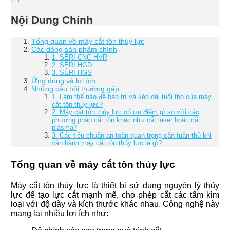
Nội Dung Chính
Tổng quan về máy cắt tôn thủy lực
Các dòng sản phẩm chính
1. SÊRI CNC HVR
2. SÊRI HGD
3. SÊRI HGS
Ứng dụng và lợi ích
Những câu hỏi thường gặp
1. Làm thế nào để bảo trì và kéo dài tuổi thọ của máy
cắt tôn thủy lực?
2. Máy cắt tôn thủy lực có ưu điểm gì so với các
phương pháp cắt tôn khác như cắt laser hoặc cắt
plasma?
3. Các tiêu chuẩn an toàn quan trọng cần tuân thủ khi
vận hành máy cắt tôn thủy lực là gì?
Tổng quan về máy cắt tôn thủy lực
Máy cắt tôn thủy lực là thiết bị sử dụng nguyên lý thủy
lực để tạo lực cắt mạnh mẽ, cho phép cắt các tấm kim
loại với độ dày và kích thước khác nhau. Công nghệ này
mang lại nhiều lợi ích như: