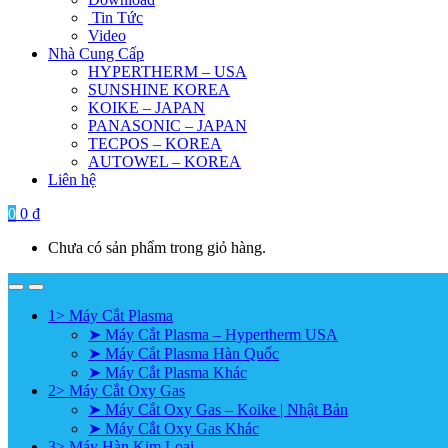
Tin Tức
Video
Nhà Cung Cấp
HYPERTHERM – USA
SUNSHINE KOREA
KOIKE – JAPAN
PANASONIC – JAPAN
TECPOS – KOREA
AUTOWEL – KOREA
Liên hệ
0
0
₫
Chưa có sản phẩm trong giỏ hàng.
1> Máy Cắt Plasma
➤ Máy Cắt Plasma – Hypertherm USA
➤ Máy Cắt Plasma Hàn Quốc
➤ Máy Cắt Plasma Khác
2> Máy Cắt Oxy Gas
➤ Máy Cắt Oxy Gas – Koike | Nhật Bản
➤ Máy Cắt Oxy Gas Khác
3> Máy Hàn Kim Loại