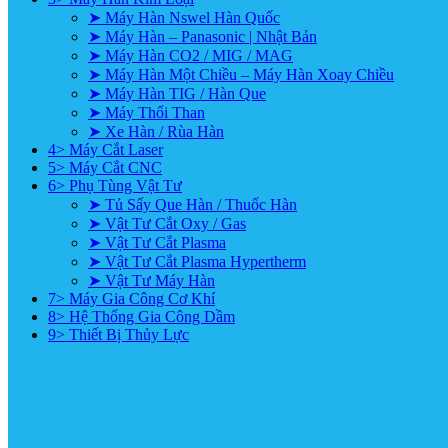
➤ Máy Hàn Nswel Hàn Quốc
➤ Máy Hàn – Panasonic | Nhật Bản
➤ Máy Hàn CO2 / MIG / MAG
➤ Máy Hàn Một Chiều – Máy Hàn Xoay Chiều
➤ Máy Hàn TIG / Hàn Que
➤ Máy Thổi Than
➤ Xe Hàn / Rùa Hàn
4> Máy Cắt Laser
5> Máy Cắt CNC
6> Phụ Tùng Vật Tư
➤ Tủ Sấy Que Hàn / Thuốc Hàn
➤ Vật Tư Cắt Oxy / Gas
➤ Vật Tư Cắt Plasma
➤ Vật Tư Cắt Plasma Hypertherm
➤ Vật Tư Máy Hàn
7> Máy Gia Công Cơ Khí
8> Hệ Thống Gia Công Dầm
9> Thiết Bị Thủy Lực