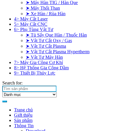
➤ Máy Hàn TIG / Hàn Que
➤ Máy Thổi Than
➤ Xe Hàn / Rùa Hàn
4> Máy Cắt Laser
5> Máy Cắt CNC
6> Phụ Tùng Vật Tư
➤ Tủ Sấy Que Hàn / Thuốc Hàn
➤ Vật Tư Cắt Oxy / Gas
➤ Vật Tư Cắt Plasma
➤ Vật Tư Cắt Plasma Hypertherm
➤ Vật Tư Máy Hàn
7> Máy Gia Công Cơ Khí
8> Hệ Thống Gia Công Dầm
9> Thiết Bị Thủy Lực
Search for:
Trang chủ
Giới thiệu
Sản phẩm
Thông Tin
Download