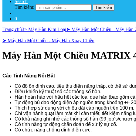
Search
Tìm kiếm:
Tìm kiếm
0
Trang chủ
3> Máy Hàn Kim Loại
➤ Máy Hàn Một Chiều - Máy Hàn 
➤ Máy Hàn Một Chiều - Máy Hàn Xoay Chiều
Máy Hàn Một Chiều MATRIX 
Các Tính Năng Nổi Bật
Có độ ổn định cao, tiêu thụ điện năng thấp, có thể sử d
Điều khiển kỹ thuật số các thông số hàn.
Hàn hoàn hảo với hầu hết các loại que hàn (bao gồm cả 
Tự động bù dao động điện áp nguồn trong khoảng +/- 2
Thích hợp sử dụng với chiều dài cáp nguồn trên 100 m.
Chỉ vận hành quạt làm mát khi cần thiết, tiết kiệm năng 
Có khả năng ghi nhớ các thông số hàn (99 job’s/chương 
Có tính năng tự động chẩn đoán để xử lý sự cố.
Có chức năng chống dính điện cực.