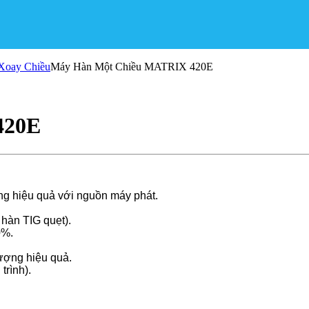
Xoay Chiều
Máy Hàn Một Chiều MATRIX 420E
420E
ụng hiệu quả với nguồn máy phát.
hàn TIG quẹt).
0%.
lượng hiệu quả.
trình).