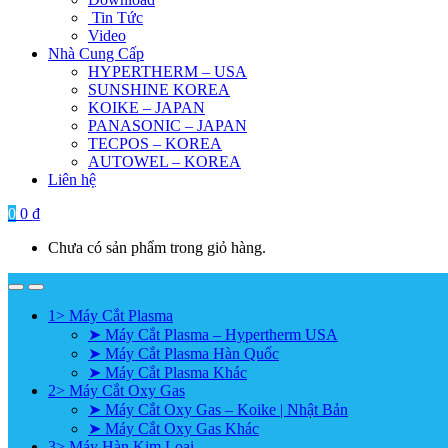
Tin Tức
Video
Nhà Cung Cấp
HYPERTHERM – USA
SUNSHINE KOREA
KOIKE – JAPAN
PANASONIC – JAPAN
TECPOS – KOREA
AUTOWEL – KOREA
Liên hệ
0
0
₫
Chưa có sản phẩm trong giỏ hàng.
1> Máy Cắt Plasma
➤ Máy Cắt Plasma – Hypertherm USA
➤ Máy Cắt Plasma Hàn Quốc
➤ Máy Cắt Plasma Khác
2> Máy Cắt Oxy Gas
➤ Máy Cắt Oxy Gas – Koike | Nhật Bản
➤ Máy Cắt Oxy Gas Khác
3> Máy Hàn Kim Loại