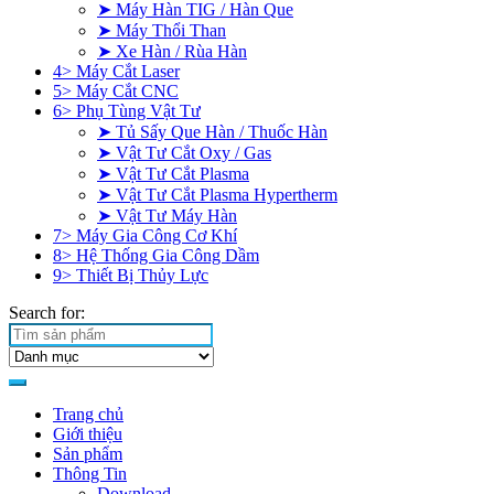
➤ Máy Hàn TIG / Hàn Que
➤ Máy Thổi Than
➤ Xe Hàn / Rùa Hàn
4> Máy Cắt Laser
5> Máy Cắt CNC
6> Phụ Tùng Vật Tư
➤ Tủ Sấy Que Hàn / Thuốc Hàn
➤ Vật Tư Cắt Oxy / Gas
➤ Vật Tư Cắt Plasma
➤ Vật Tư Cắt Plasma Hypertherm
➤ Vật Tư Máy Hàn
7> Máy Gia Công Cơ Khí
8> Hệ Thống Gia Công Dầm
9> Thiết Bị Thủy Lực
Search for:
Trang chủ
Giới thiệu
Sản phẩm
Thông Tin
Download