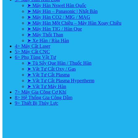
➤ Máy Hàn Nswel Hàn Quốc
➤ Máy Hàn – Panasonic | Nhật Bản
➤ Máy Hàn CO2 / MIG / MAG
➤ Máy Hàn Một Chiều – Máy Hàn Xoay Chiều
➤ Máy Hàn TIG / Hàn Que
➤ Máy Thổi Than
➤ Xe Hàn / Rùa Hàn
4> Máy Cắt Laser
5> Máy Cắt CNC
6> Phụ Tùng Vật Tư
➤ Tủ Sấy Que Hàn / Thuốc Hàn
➤ Vật Tư Cắt Oxy / Gas
➤ Vật Tư Cắt Plasma
➤ Vật Tư Cắt Plasma Hypertherm
➤ Vật Tư Máy Hàn
7> Máy Gia Công Cơ Khí
8> Hệ Thống Gia Công Dầm
9> Thiết Bị Thủy Lực