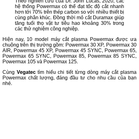
Theo nghiên cứu của Dr. John Lucas, 2020, các
hệ thống Powermax có thể đạt tốc độ cắt nhanh
hơn tới 70% trên thép carbon so với nhiều thiết bị
cùng phân khúc. Đồng thời mỏ cắt Duramax giúp
tăng tuổi thọ vật tư tiêu hao khoảng 30% trong
các thử nghiệm công nghiệp.
Hiện nay, 10 model máy cắt plasma Powermax được ưa
chuộng trên thị trường gồm: Powermax 30 XP, Powermax 30
AIR, Powermax 45 XP, Powermax 45 SYNC, Powermax 65,
Powermax 65 SYNC, Powermax 85, Powermax 85 SYNC,
Powermax 105 và Powermax 125.
Cùng
Vegatec
tìm hiểu chi tiết từng dòng máy cắt plasma
Powermax chất lượng, đáng đầu tư cho nhu cầu của bạn
nhé.