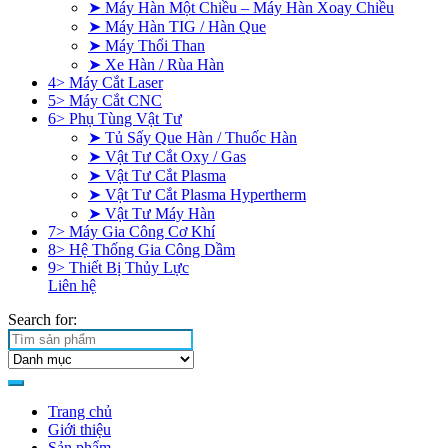
➤ Máy Hàn Một Chiều – Máy Hàn Xoay Chiều
➤ Máy Hàn TIG / Hàn Que
➤ Máy Thổi Than
➤ Xe Hàn / Rùa Hàn
4> Máy Cắt Laser
5> Máy Cắt CNC
6> Phụ Tùng Vật Tư
➤ Tủ Sấy Que Hàn / Thuốc Hàn
➤ Vật Tư Cắt Oxy / Gas
➤ Vật Tư Cắt Plasma
➤ Vật Tư Cắt Plasma Hypertherm
➤ Vật Tư Máy Hàn
7> Máy Gia Công Cơ Khí
8> Hệ Thống Gia Công Dầm
9> Thiết Bị Thủy Lực
Liên hệ
Search for:
Trang chủ
Giới thiệu
Sản phẩm