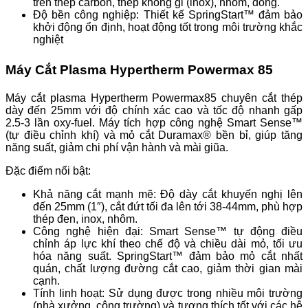
trên thép carbon, thép không gỉ (inox), nhôm, đồng.
Độ bền công nghiệp: Thiết kế SpringStart™ đảm bảo
khởi động ổn định, hoạt động tốt trong môi trường khắc
nghiệt
Máy Cắt Plasma Hypertherm Powermax 85
Máy cắt plasma Hypertherm Powermax85 chuyên cắt thép
dày đến 25mm với độ chính xác cao và tốc độ nhanh gấp
2.5-3 lần oxy-fuel. Máy tích hợp công nghệ Smart Sense™
(tự điều chỉnh khí) và mỏ cắt Duramax® bền bỉ, giúp tăng
năng suất, giảm chi phí vận hành và mài giũa.
Đặc điểm nổi bật:
Khả năng cắt mạnh mẽ: Độ dày cắt khuyến nghị lên
đến 25mm (1″), cắt đứt tối đa lên tới 38-44mm, phù hợp
thép đen, inox, nhôm.
Công nghệ hiện đại: Smart Sense™ tự động điều
chỉnh áp lực khí theo chế độ và chiều dài mỏ, tối ưu
hóa năng suất. SpringStart™ đảm bảo mỏ cắt nhất
quán, chất lượng đường cắt cao, giảm thời gian mài
cạnh.
Tính linh hoạt: Sử dụng được trong nhiều môi trường
(nhà xưởng, công trường) và tương thích tốt với các hệ