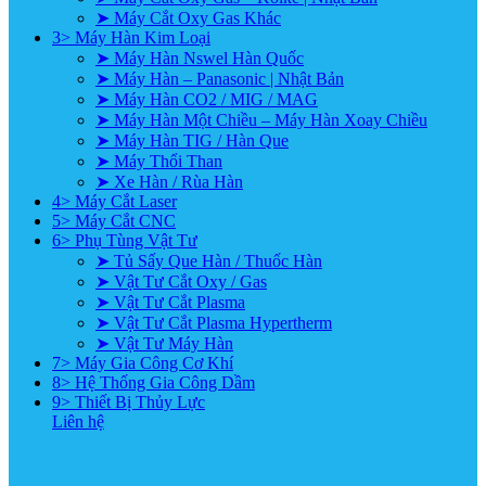
➤ Máy Cắt Oxy Gas Khác
3> Máy Hàn Kim Loại
➤ Máy Hàn Nswel Hàn Quốc
➤ Máy Hàn – Panasonic | Nhật Bản
➤ Máy Hàn CO2 / MIG / MAG
➤ Máy Hàn Một Chiều – Máy Hàn Xoay Chiều
➤ Máy Hàn TIG / Hàn Que
➤ Máy Thổi Than
➤ Xe Hàn / Rùa Hàn
4> Máy Cắt Laser
5> Máy Cắt CNC
6> Phụ Tùng Vật Tư
➤ Tủ Sấy Que Hàn / Thuốc Hàn
➤ Vật Tư Cắt Oxy / Gas
➤ Vật Tư Cắt Plasma
➤ Vật Tư Cắt Plasma Hypertherm
➤ Vật Tư Máy Hàn
7> Máy Gia Công Cơ Khí
8> Hệ Thống Gia Công Dầm
9> Thiết Bị Thủy Lực
Liên hệ