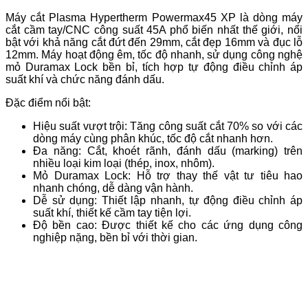
Máy cắt Plasma Hypertherm Powermax45 XP là dòng máy
cắt cầm tay/CNC công suất 45A phổ biến nhất thế giới, nổi
bật với khả năng cắt đứt đến 29mm, cắt đẹp 16mm và đục lỗ
12mm. Máy hoạt động êm, tốc độ nhanh, sử dụng công nghệ
mỏ Duramax Lock bền bỉ, tích hợp tự động điều chỉnh áp
suất khí và chức năng đánh dấu.
Đặc điểm nổi bật:
Hiệu suất vượt trội: Tăng công suất cắt 70% so với các
dòng máy cùng phân khúc, tốc độ cắt nhanh hơn.
Đa năng: Cắt, khoét rãnh, đánh dấu (marking) trên
nhiều loại kim loại (thép, inox, nhôm).
Mỏ Duramax Lock: Hỗ trợ thay thế vật tư tiêu hao
nhanh chóng, dễ dàng vận hành.
Dễ sử dụng: Thiết lập nhanh, tự động điều chỉnh áp
suất khí, thiết kế cầm tay tiện lợi.
Độ bền cao: Được thiết kế cho các ứng dụng công
nghiệp nặng, bền bỉ với thời gian.