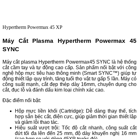
Hypertherm Powermax 45 XP
Máy Cắt Plasma Hypertherm Powermax 45
SYNC
Máy cắt plasma Hypertherm Powermax45 SYNC là hệ thống
cắt cầm tay và tự động cao cấp. Sản phẩm nổi bật với công
nghệ hộp mực tiêu hao thông minh (Smart SYNC™) giúp tự
động thiết lập quy trình, tăng tuổi thọ vật tư gấp 5 lần. Máy có
công suất mạnh, cắt đẹp thép dày 16mm, chuyên dụng cho
cắt, đục lỗ và đánh dấu kim loại chính xác cao.
Đặc điểm nổi bật:
Hộp mực liền khối (Cartridge): Dễ dàng thay thế, tích
hợp sẵn béc cắt, điện cực, giúp giảm thời gian thiết lập
và giảm lỗi thao tác.
Hiệu suất vượt trội: Tốc độ cắt nhanh, công suất cắt
đứt tối đa lên đến 25 mm, độ dày khuyến nghị 16 mm
(cao hơn so với dòng 45XP trước đó).