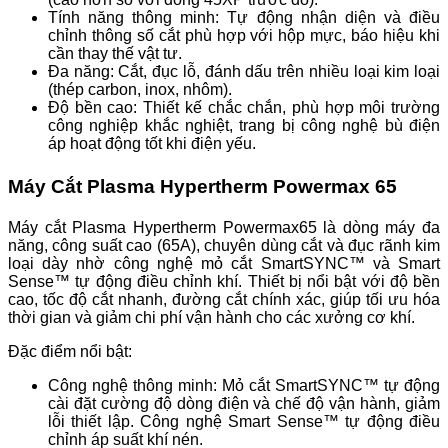
Tính năng thông minh: Tự động nhận diện và điều
chỉnh thông số cắt phù hợp với hộp mực, báo hiệu khi
cần thay thế vật tư.
Đa năng: Cắt, đục lỗ, đánh dấu trên nhiều loại kim loại
(thép carbon, inox, nhôm).
Độ bền cao: Thiết kế chắc chắn, phù hợp môi trường
công nghiệp khắc nghiệt, trang bị công nghệ bù điện
áp hoạt động tốt khi điện yếu.
Máy Cắt Plasma Hypertherm Powermax 65
Máy cắt Plasma Hypertherm Powermax65 là dòng máy đa
năng, công suất cao (65A), chuyên dùng cắt và đục rãnh kim
loại dày nhờ công nghệ mỏ cắt SmartSYNC™ và Smart
Sense™ tự động điều chỉnh khí. Thiết bị nổi bật với độ bền
cao, tốc độ cắt nhanh, đường cắt chính xác, giúp tối ưu hóa
thời gian và giảm chi phí vận hành cho các xưởng cơ khí.
Đặc điểm nổi bật:
Công nghệ thông minh: Mỏ cắt SmartSYNC™ tự động
cài đặt cường độ dòng điện và chế độ vận hành, giảm
lỗi thiết lập. Công nghệ Smart Sense™ tự động điều
chỉnh áp suất khí nén.