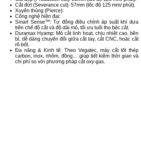
Cắt đứt (Severance cut): 57mm (tốc độ 125 mm/ phút).
Xuyên thủng (Pierce):
Công nghệ hiện đại:
Smart Sense™: Tự động điều chỉnh áp suất khí dựa
trên chế độ cắt và độ dài mỏ, tối ưu tuổi thọ béc cắt.
Duramax Hyamp: Mỏ cắt linh hoạt, chịu nhiệt cao, bền
bỉ, dễ dàng chuyển đổi giữa cắt tay, cắt CNC, hoặc cắt
rô-bốt.
Đa năng & Kinh tế: Theo Vegatec, máy cắt tốt thép
carbon, inox, nhôm, đồng… giúp tiết kiệm thời gian và
chi phí so với phương pháp cắt oxy-gas.