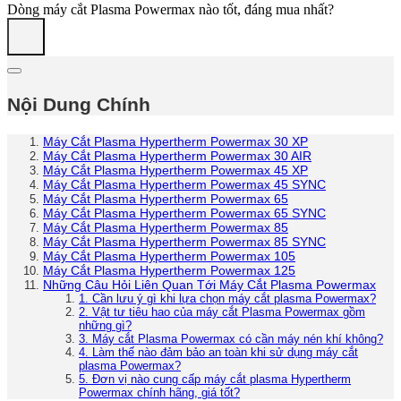
Dòng máy cắt Plasma Powermax nào tốt, đáng mua nhất?
Nội Dung Chính
Máy Cắt Plasma Hypertherm Powermax 30 XP
Máy Cắt Plasma Hypertherm Powermax 30 AIR
Máy Cắt Plasma Hypertherm Powermax 45 XP
Máy Cắt Plasma Hypertherm Powermax 45 SYNC
Máy Cắt Plasma Hypertherm Powermax 65
Máy Cắt Plasma Hypertherm Powermax 65 SYNC
Máy Cắt Plasma Hypertherm Powermax 85
Máy Cắt Plasma Hypertherm Powermax 85 SYNC
Máy Cắt Plasma Hypertherm Powermax 105
Máy Cắt Plasma Hypertherm Powermax 125
Những Câu Hỏi Liên Quan Tới Máy Cắt Plasma Powermax
1. Cần lưu ý gì khi lựa chọn máy cắt plasma Powermax?
2. Vật tư tiêu hao của máy cắt Plasma Powermax gồm
những gì?
3. Máy cắt Plasma Powermax có cần máy nén khí không?
4. Làm thế nào đảm bảo an toàn khi sử dụng máy cắt
plasma Powermax?
5. Đơn vị nào cung cấp máy cắt plasma Hypertherm
Powermax chính hãng, giá tốt?