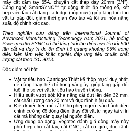
máy cắt cầm tay 65A, chuyên cắt thép dày 20mm (3/4″).
Công nghệ SmartSYNC™ tự động thiết lập thông số, kết
hợp với đầu cắt dạng cartridge (hộp mực) giúp tăng tuổi thọ
vật tư gấp đôi, giảm thời gian đào tạo và tối ưu hóa năng
suất, độ chính xác cao.
Theo nghiên cứu đăng trên International Journal of
Advanced Manufacturing Technology năm 2021, hệ thống
Powermax65 SYNC có thể tăng tuổi thọ điện cực lên tới 500
lần cắt và duy trì độ ổn định hồ quang khoảng 95% trong
điều kiện làm việc khắc nghiệt, đáp ứng tiêu chuẩn chất
lượng cắt theo ISO 9013.
Đặc điểm nổi bật:
Vật tư tiêu hao Cartridge: Thiết kế “hộp mực” duy nhất,
dễ dàng thay thế chỉ trong vài giây, giúp tăng gấp đôi
tuổi thọ so với vật tư tiêu hao truyền thống.
Hiệu suất vượt trội: Khả năng cắt đứt lên đến 32 mm,
cắt chất lượng cao 20 mm và đục rãnh hiệu quả.
Điều khiển trên mỏ cắt: Cho phép người vận hành điều
chỉnh cường độ dòng điện, thay đổi vật tư ngay tại vị trí
cắt mà không cần quay lại nguồn điện.
Ứng dụng đa dạng: Vegatec đánh giá dòng máy này
phù hợp cho cắt tay, cắt CNC, cắt cơ giới, đục rãnh