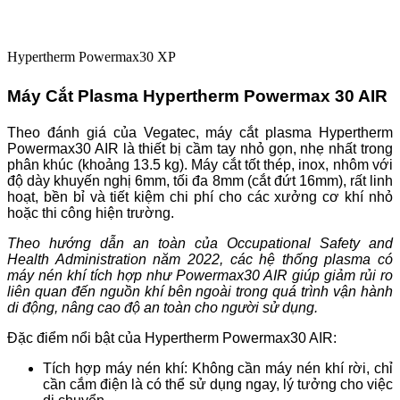
Hypertherm Powermax30 XP
Máy Cắt Plasma Hypertherm Powermax 30 AIR
Theo đánh giá của Vegatec, máy cắt plasma Hypertherm
Powermax30 AIR là thiết bị cầm tay nhỏ gọn, nhẹ nhất trong
phân khúc (khoảng 13.5 kg). Máy cắt tốt thép, inox, nhôm với
độ dày khuyến nghị 6mm, tối đa 8mm (cắt đứt 16mm), rất linh
hoạt, bền bỉ và tiết kiệm chi phí cho các xưởng cơ khí nhỏ
hoặc thi công hiện trường.
Theo hướng dẫn an toàn của Occupational Safety and
Health Administration năm 2022, các hệ thống plasma có
máy nén khí tích hợp như Powermax30 AIR giúp giảm rủi ro
liên quan đến nguồn khí bên ngoài trong quá trình vận hành
di động, nâng cao độ an toàn cho người sử dụng.
Đặc điểm nổi bật của Hypertherm Powermax30 AIR:
Tích hợp máy nén khí: Không cần máy nén khí rời, chỉ
cần cắm điện là có thể sử dụng ngay, lý tưởng cho việc