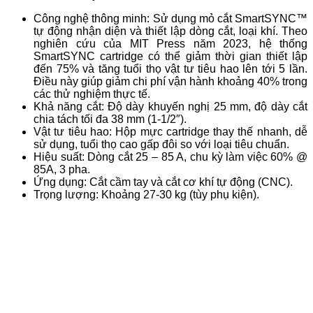
Công nghệ thông minh: Sử dụng mỏ cắt SmartSYNC™
tự động nhận diện và thiết lập dòng cắt, loại khí. Theo
nghiên cứu của MIT Press năm 2023, hệ thống
SmartSYNC cartridge có thể giảm thời gian thiết lập
đến 75% và tăng tuổi thọ vật tư tiêu hao lên tới 5 lần.
Điều này giúp giảm chi phí vận hành khoảng 40% trong
các thử nghiệm thực tế.
Khả năng cắt: Độ dày khuyến nghị 25 mm, độ dày cắt
chia tách tối đa 38 mm (1-1/2″).
Vật tư tiêu hao: Hộp mực cartridge thay thế nhanh, dễ
sử dụng, tuổi thọ cao gấp đôi so với loại tiêu chuẩn.
Hiệu suất: Dòng cắt 25 – 85 A, chu kỳ làm việc 60% @
85A, 3 pha.
Ứng dụng: Cắt cầm tay và cắt cơ khí tự động (CNC).
Trọng lượng: Khoảng 27-30 kg (tùy phụ kiện).