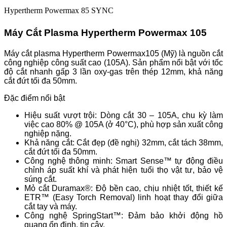
Hypertherm Powermax 85 SYNC
Máy Cắt Plasma Hypertherm Powermax 105
Máy cắt plasma Hypertherm Powermax105 (Mỹ) là nguồn cắt
công nghiệp công suất cao (105A). Sản phẩm nổi bật với tốc
độ cắt nhanh gấp 3 lần oxy-gas trên thép 12mm, khả năng
cắt đứt tối đa 50mm.
Đặc điểm nổi bật
Hiệu suất vượt trội: Dòng cắt 30 – 105A, chu kỳ làm
việc cao 80% @ 105A (ở 40°C), phù hợp sản xuất công
nghiệp nặng.
Khả năng cắt: Cắt đẹp (đề nghị) 32mm, cắt tách 38mm,
cắt đứt tối đa 50mm.
Công nghệ thông minh: Smart Sense™ tự động điều
chỉnh áp suất khí và phát hiện tuổi thọ vật tư, bảo vệ
súng cắt.
Mỏ cắt Duramax®: Độ bền cao, chịu nhiệt tốt, thiết kế
ETR™ (Easy Torch Removal) linh hoạt thay đổi giữa
cắt tay và máy.
Công nghệ SpringStart™: Đảm bảo khởi động hồ
quang ổn định, tin cậy.