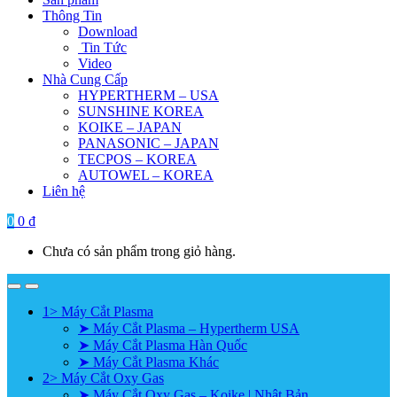
Thông Tin
Download
Tin Tức
Video
Nhà Cung Cấp
HYPERTHERM – USA
SUNSHINE KOREA
KOIKE – JAPAN
PANASONIC – JAPAN
TECPOS – KOREA
AUTOWEL – KOREA
Liên hệ
0
0
₫
Chưa có sản phẩm trong giỏ hàng.
1> Máy Cắt Plasma
➤ Máy Cắt Plasma – Hypertherm USA
➤ Máy Cắt Plasma Hàn Quốc
➤ Máy Cắt Plasma Khác
2> Máy Cắt Oxy Gas
➤ Máy Cắt Oxy Gas – Koike | Nhật Bản