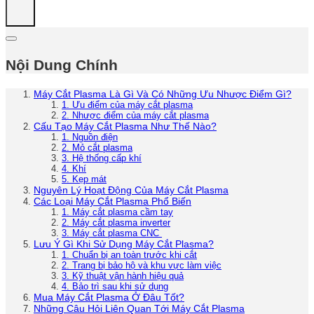
Nội Dung Chính
Máy Cắt Plasma Là Gì Và Có Những Ưu Nhược Điểm Gì?
1. Ưu điểm của máy cắt plasma
2. Nhược điểm của máy cắt plasma
Cấu Tạo Máy Cắt Plasma Như Thế Nào?
1. Nguồn điện
2. Mỏ cắt plasma
3. Hệ thống cấp khí
4. Khí
5. Kẹp mát
Nguyên Lý Hoạt Động Của Máy Cắt Plasma
Các Loại Máy Cắt Plasma Phổ Biến
1. Máy cắt plasma cầm tay
2. Máy cắt plasma inverter
3. Máy cắt plasma CNC
Lưu Ý Gì Khi Sử Dụng Máy Cắt Plasma?
1. Chuẩn bị an toàn trước khi cắt
2. Trang bị bảo hộ và khu vực làm việc
3. Kỹ thuật vận hành hiệu quả
4. Bảo trì sau khi sử dụng
Mua Máy Cắt Plasma Ở Đâu Tốt?
Những Câu Hỏi Liên Quan Tới Máy Cắt Plasma