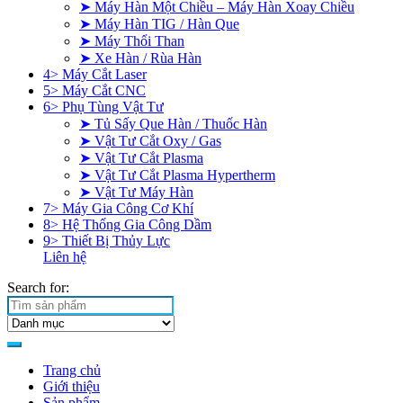
➤ Máy Hàn Một Chiều – Máy Hàn Xoay Chiều
➤ Máy Hàn TIG / Hàn Que
➤ Máy Thổi Than
➤ Xe Hàn / Rùa Hàn
4> Máy Cắt Laser
5> Máy Cắt CNC
6> Phụ Tùng Vật Tư
➤ Tủ Sấy Que Hàn / Thuốc Hàn
➤ Vật Tư Cắt Oxy / Gas
➤ Vật Tư Cắt Plasma
➤ Vật Tư Cắt Plasma Hypertherm
➤ Vật Tư Máy Hàn
7> Máy Gia Công Cơ Khí
8> Hệ Thống Gia Công Dầm
9> Thiết Bị Thủy Lực
Liên hệ
Search for:
Trang chủ
Giới thiệu
Sản phẩm