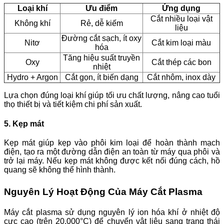
Loại khí
Ưu điểm
Ứng dụng
Cắt nhiều loại vật
Không khí
Rẻ, dễ kiếm
liệu
Đường cắt sạch, ít oxy
Nitơ
Cắt kim loại màu
hóa
Tăng hiệu suất truyền
Oxy
Cắt thép các bon
nhiệt
Hydro + Argon
Cắt gọn, ít biến dạng
Cắt nhôm, inox dày
Lựa chọn đúng loại khí giúp tối ưu chất lượng, nâng cao tuổi
thọ thiết bị và tiết kiệm chi phí sản xuất.
5. Kẹp mát
Kẹp mát giúp kẹp vào phôi kim loại để hoàn thành mạch
điện, tạo ra một đường dẫn điện an toàn từ máy qua phôi và
trở lại máy. Nếu kẹp mát không được kết nối đúng cách, hồ
quang sẽ không thể hình thành.
Nguyên Lý Hoạt Động Của Máy Cắt Plasma
Máy cắt plasma sử dụng nguyên lý ion hóa khí ở nhiệt độ
cực cao (trên 20.000°C) để chuyển vật liệu sang trạng thái