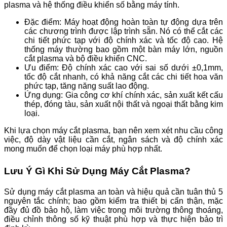
plasma và hệ thống điều khiển số bằng máy tính.
Đặc điểm:
Máy hoạt động hoàn toàn tự động dựa trên
các chương trình được lập trình sẵn. Nó có thể cắt các
chi tiết phức tạp với độ chính xác và tốc độ cao. Hệ
thống máy thường bao gồm một bàn máy lớn, nguồn
cắt plasma và bộ điều khiển CNC.
Ưu điểm:
Độ chính xác cao với sai số dưới ±0,1mm,
tốc độ cắt nhanh, có khả năng cắt các chi tiết hoa văn
phức tạp, tăng năng suất lao động.
Ứng dụng:
Gia công cơ khí chính xác, sản xuất kết cấu
thép, đóng tàu, sản xuất nội thất và ngoại thất bằng kim
loại.
Khi lựa chọn máy cắt plasma, bạn nên xem xét nhu cầu công
việc, độ dày vật liệu cần cắt, ngân sách và độ chính xác
mong muốn để chọn loại máy phù hợp nhất.
Lưu Ý Gì Khi Sử Dụng Máy Cắt Plasma?
Sử dụng máy cắt plasma an toàn và hiệu quả cần tuân thủ 5
nguyên tắc chính; bao gồm kiểm tra thiết bị cẩn thận, mặc
đầy đủ đồ bảo hộ, làm việc trong môi trường thông thoáng,
điều chỉnh thông số kỹ thuật phù hợp và thực hiện bảo trì