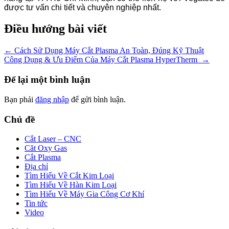
được tư vấn chi tiết và chuyên nghiệp nhất.
Điều hướng bài viết
←
Cách Sử Dụng Máy Cắt Plasma An Toàn, Đúng Kỹ Thuật
Công Dụng & Ưu Điểm Của Máy Cắt Plasma HyperTherm
→
Để lại một bình luận
Bạn phải
đăng nhập
để gửi bình luận.
Chủ đề
Cắt Laser – CNC
Căt Oxy Gas
Cắt Plasma
Địa chỉ
Tìm Hiểu Về Cắt Kim Loại
Tìm Hiểu Về Hàn Kim Loại
Tìm Hiểu Về Máy Gia Công Cơ Khí
Tin tức
Video