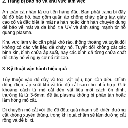
2. Trang bị bảo hộ và khu vực làm việc
An toàn cá nhân là ưu tiên hàng đầu. Bạn phải trang bị đầy
đủ đồ bảo hộ, bao gồm quần áo chống cháy, găng tay, giày
cao cổ và đặc biệt là mặt nạ hàn hoặc kính hàn chuyên dụng
để bảo vệ mắt và da khỏi tia UV và ánh sáng mạnh từ hồ
quang plasma.
Khu vực làm việc cần phải khô ráo, thông thoáng và tuyệt đối
không có các vật liệu dễ cháy nổ. Tuyệt đối không cắt các
bình kín, bình chứa áp suất, hay các bình đã từng chứa chất
dễ cháy nổ vì nguy cơ nổ rất cao.
3. Kỹ thuật vận hành hiệu quả
Tùy thuộc vào độ dày và loại vật liệu, bạn cần điều chỉnh
dòng điện, áp suất khí và tốc độ cắt sao cho phù hợp. Giữ
khoảng cách từ mỏ cắt đến vật liệu một cách ổn định,
thường là từ 3-6mm, để tia plasma không bị phân tán hoặc
làm hỏng mỏ cắt.
Di chuyển mỏ cắt với tốc độ đều: quá nhanh sẽ khiến đường
cắt không xuyên thủng, trong khi quá chậm sẽ làm đường cắt
rộng và dễ bị xỉ.