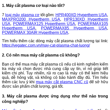
1. Máy cắt plasma cơ loại nào tốt?
7
loại máy plasma cơ
tốt gồm:
HPR400XD Hypertherm USA
,
MAXPRO200 Hypertherm USA
,
HPR130XD Hypertherm
USA
,
POWERMAX125 Hypertherm USA
,
POWERMAX105
Hypertherm USA
,
POWERMAX85 Hypertherm USA
,
POWERMAX 30AIR Hypertherm USA
.
Tìm hiểu thêm các dòng máy cắt plasma chất lượng tại link:
https://vegatec.com.vn/may-cat-plasma-chat-luong/
2. Có nên mua máy cắt plasma cũ không?
Bạn có thể mua máy cắt plasma cũ nếu có kinh nghiệm kiểm
tra máy và chọn được nhà cung cấp uy tín, vì nó giúp tiết
kiệm chi phí. Tuy nhiên, rủi ro cao là máy có thể kém hiệu
quả, dễ hỏng vặt, và không có bảo hành đầy đủ. Tìm hiểu
thêm các lưu ý khi
mua máy cắt plasma CNC cũ
để sở hữu
được sản phẩm chất lượng, giá tốt.
3. Máy cắt plasma được ứng dụng như thế nào trong
công nghiệp?