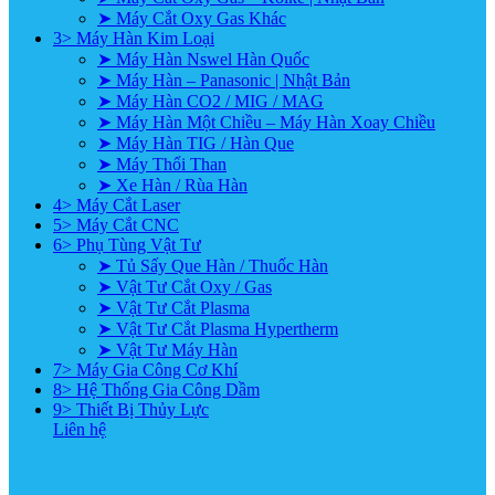
➤ Máy Cắt Oxy Gas Khác
3> Máy Hàn Kim Loại
➤ Máy Hàn Nswel Hàn Quốc
➤ Máy Hàn – Panasonic | Nhật Bản
➤ Máy Hàn CO2 / MIG / MAG
➤ Máy Hàn Một Chiều – Máy Hàn Xoay Chiều
➤ Máy Hàn TIG / Hàn Que
➤ Máy Thổi Than
➤ Xe Hàn / Rùa Hàn
4> Máy Cắt Laser
5> Máy Cắt CNC
6> Phụ Tùng Vật Tư
➤ Tủ Sấy Que Hàn / Thuốc Hàn
➤ Vật Tư Cắt Oxy / Gas
➤ Vật Tư Cắt Plasma
➤ Vật Tư Cắt Plasma Hypertherm
➤ Vật Tư Máy Hàn
7> Máy Gia Công Cơ Khí
8> Hệ Thống Gia Công Dầm
9> Thiết Bị Thủy Lực
Liên hệ