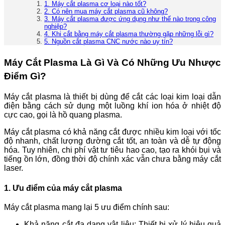
1. Máy cắt plasma cơ loại nào tốt?
2. Có nên mua máy cắt plasma cũ không?
3. Máy cắt plasma được ứng dụng như thế nào trong công
nghiệp?
4. Khi cắt bằng máy cắt plasma thường gặp những lỗi gì?
5. Nguồn cắt plasma CNC nước nào uy tín?
Máy Cắt Plasma Là Gì Và Có Những Ưu Nhược
Điểm Gì?
Máy cắt plasma là thiết bị dùng để cắt các loại kim loại dẫn
điện bằng cách sử dụng một luồng khí ion hóa ở nhiệt độ
cực cao, gọi là hồ quang plasma.
Máy cắt plasma có khả năng cắt được nhiều kim loại với tốc
độ nhanh, chất lượng đường cắt tốt, an toàn và dễ tự động
hóa. Tuy nhiên, chi phí vật tư tiêu hao cao, tạo ra khói bụi và
tiếng ồn lớn, đồng thời độ chính xác vẫn chưa bằng máy cắt
laser.
1. Ưu điểm của máy cắt plasma
Máy cắt plasma mang lại 5 ưu điểm chính sau:
Khả năng cắt đa dạng vật liệu: Thiết bị xử lý hiệu quả