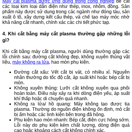
Máy cắt plasma được ứng dụng trong công nghiệp
để cắt
các loại kim loại dẫn điện như thép, inox, nhôm, đồng. Sản
phẩm này được sử dụng trong các ngành như đóng tàu, sản
xuất ô tô, xây dựng kết cấu thép, và chế tạo máy móc nhờ
khả năng cắt nhanh, chính xác các chi tiết phức tạp.
4. Khi cắt bằng máy cắt plasma thường gặp những lỗi
gì?
Khi cắt bằng máy cắt plasma, người dùng thường gặp các
lỗi chính sau: đường cắt không đẹp, không xuyên thủng vật
liệu,
máy không ra lửa
, hao mòn phụ kiện.
Đường cắt xấu:
Vết cắt bị vát, có nhiều xỉ. Nguyên
nhân thường do tốc độ cắt, áp suất khí hoặc bép cắt bị
mòn.
Không xuyên thủng:
Lưỡi cắt không xuyên qua phôi
hoàn toàn. Điều này xảy ra khi dòng điện yếu, áp suất
khí thấp hoặc di chuyển quá nhanh.
Không ra lửa/ hồ quang:
Máy không tạo được tia
plasma. Thường do nguồn điện không ổn định, mỏ cắt
bị ẩm hoặc các linh kiện bên trong đã hỏng.
Phụ kiện hao mòn nhanh:
Bép cắt, điện cực hỏng sớm.
Lỗi này do phụ kiện kém chất lượng, dòng điện quá
cao hoặc khoảng cách cắt không chính xác.