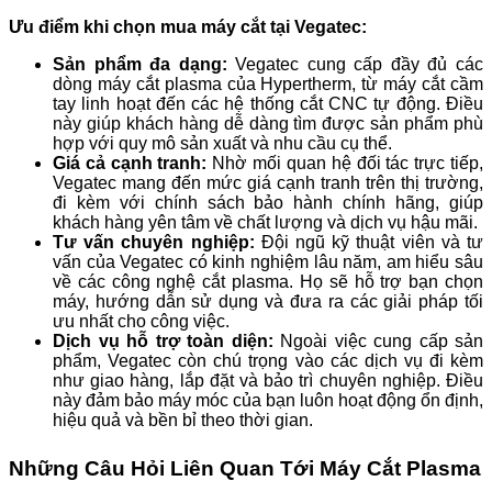
Ưu điểm khi chọn mua máy cắt tại Vegatec:
Sản phẩm đa dạng:
Vegatec cung cấp đầy đủ các
dòng máy cắt plasma của Hypertherm, từ máy cắt cầm
tay linh hoạt đến các hệ thống cắt CNC tự động. Điều
này giúp khách hàng dễ dàng tìm được sản phẩm phù
hợp với quy mô sản xuất và nhu cầu cụ thể.
Giá cả cạnh tranh:
Nhờ mối quan hệ đối tác trực tiếp,
Vegatec mang đến mức giá cạnh tranh trên thị trường,
đi kèm với chính sách bảo hành chính hãng, giúp
khách hàng yên tâm về chất lượng và dịch vụ hậu mãi.
Tư vấn chuyên nghiệp:
Đội ngũ kỹ thuật viên và tư
vấn của Vegatec có kinh nghiệm lâu năm, am hiểu sâu
về các công nghệ cắt plasma. Họ sẽ hỗ trợ bạn chọn
máy, hướng dẫn sử dụng và đưa ra các giải pháp tối
ưu nhất cho công việc.
Dịch vụ hỗ trợ toàn diện:
Ngoài việc cung cấp sản
phẩm, Vegatec còn chú trọng vào các dịch vụ đi kèm
như giao hàng, lắp đặt và bảo trì chuyên nghiệp. Điều
này đảm bảo máy móc của bạn luôn hoạt động ổn định,
hiệu quả và bền bỉ theo thời gian.
Những Câu Hỏi Liên Quan Tới Máy Cắt Plasma