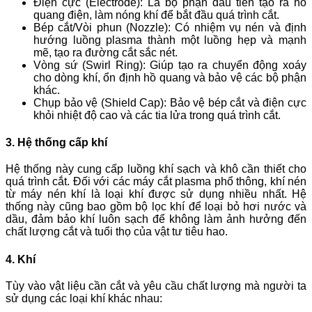
Điện cực (Electrode):
Là bộ phận đầu tiên tạo ra hồ
quang điện, làm nóng khí để bắt đầu quá trình cắt.
Bép cắt/Vòi phun (Nozzle):
Có nhiệm vụ nén và định
hướng luồng plasma thành một luồng hẹp và mạnh
mẽ, tạo ra đường cắt sắc nét.
Vòng sứ (Swirl Ring):
Giúp tạo ra chuyển động xoáy
cho dòng khí, ổn định hồ quang và bảo vệ các bộ phận
khác.
Chụp bảo vệ (Shield Cap):
Bảo vệ bép cắt và điện cực
khỏi nhiệt độ cao và các tia lửa trong quá trình cắt.
3. Hệ thống cấp khí
Hệ thống này cung cấp luồng khí sạch và khô cần thiết cho
quá trình cắt. Đối với các máy cắt plasma phổ thông, khí nén
từ máy nén khí là loại khí được sử dụng nhiều nhất. Hệ
thống này cũng bao gồm bộ lọc khí để loại bỏ hơi nước và
dầu, đảm bảo khí luôn sạch để không làm ảnh hưởng đến
chất lượng cắt và tuổi thọ của vật tư tiêu hao.
4. Khí
Tùy vào vật liệu cần cắt và yêu cầu chất lượng mà người ta
sử dụng các loại khí khác nhau: