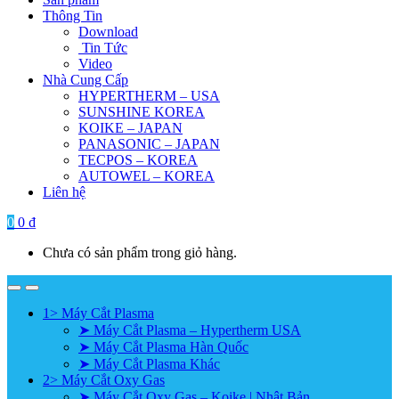
Thông Tin
Download
Tin Tức
Video
Nhà Cung Cấp
HYPERTHERM – USA
SUNSHINE KOREA
KOIKE – JAPAN
PANASONIC – JAPAN
TECPOS – KOREA
AUTOWEL – KOREA
Liên hệ
0
0
₫
Chưa có sản phẩm trong giỏ hàng.
1> Máy Cắt Plasma
➤ Máy Cắt Plasma – Hypertherm USA
➤ Máy Cắt Plasma Hàn Quốc
➤ Máy Cắt Plasma Khác
2> Máy Cắt Oxy Gas
➤ Máy Cắt Oxy Gas – Koike | Nhật Bản