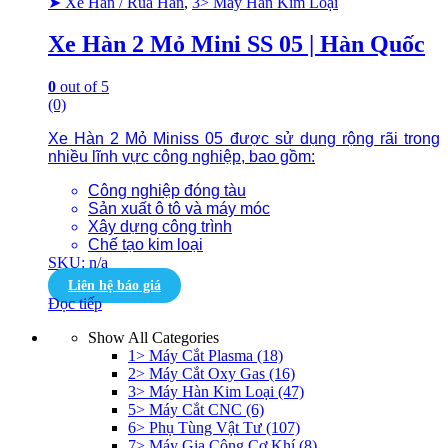
➤ Xe Hàn / Rùa Hàn
,
3> Máy Hàn Kim Loại
Xe Hàn 2 Mỏ Mini SS 05 | Hàn Quốc
0
out of 5
(0)
Xe Hàn 2 Mỏ Miniss 05 được sử dụng rộng rãi trong
nhiều lĩnh vực công nghiệp, bao gồm:
Công nghiệp đóng tàu
Sản xuất ô tô và máy móc
Xây dựng công trình
Chế tạo kim loại
SKU: n/a
Liên hệ báo giá
Đọc tiếp
Show All Categories
1> Máy Cắt Plasma
(18)
2> Máy Cắt Oxy Gas
(16)
3> Máy Hàn Kim Loại
(47)
5> Máy Cắt CNC
(6)
6> Phụ Tùng Vật Tư
(107)
7> Máy Gia Công Cơ Khí
(8)