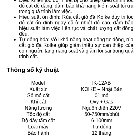
Điều khiển tốc độ: Thiết bị cho phép điều chỉnh tốc
độ cắt dễ dàng, đảm bảo khả năng kiểm soát tối ưu
trong quá trình làm việc.
Hiệu suất ổn định: Rùa cắt gió đá Koike duy trì tốc
độ cắt ổn định ngay cả ở nhiệt độ cao, đảm bảo
hiệu suất làm việc liên tục và chất lượng cắt đồng
đều.
Tự động hóa: Với khả năng hoạt động tự động, rùa
cắt gió đá Koike giúp giảm thiểu sự can thiệp của
con người, tăng năng suất và giảm lỗi sai trong quá
trình cắt.
Thông số kỹ thuật
Model
IK-12AB
Xuất xứ
KOIKE – Nhật Bản
Số mỏ cắt
01 mỏ
Khí cắt
Oxy + Gas
Năng lượng
Nguồn điện 220V
Tốc độ cắt
50-750mm/phút
Độ dày tấm cắt
6-100mm
Loại máy
Tự động
Bảo hành
12 tháng