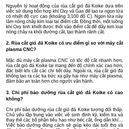
Nguyên lý hoạt động của rùa cắt gió đá Koike dựa trên
việc sử dụng hỗn hợp khí Oxy và Gas để tạo ra ngọn lửa
có nhiệt độ cực cao (khoảng 3,100 độ C). Ngọn lửa này
làm nóng chảy kim loại tại điểm cắt. Đồng thời, một luồng
khí Oxy tinh khiết được thổi vào điểm cắt để đẩy kim loại
nóng chảy ra khỏi đường cắt, tạo thành rãnh cắt.
2. Rùa cắt gió đá Koike có ưu điểm gì so với máy cắt
plasma CNC?
Mặc dù máy cắt plasma CNC có tốc độ cắt nhanh hơn,
rùa cắt gió đá Koike lại mang đến độ chính xác cao hơn,
đặc biệt khi cắt các chi tiết dày. Ngoài ra, rùa cắt gió đá
không tạo ra các tia bức xạ gây hại như máy cắt plasma,
đảm bảo an toàn hơn cho người vận hành.
3. Chi phí bảo dưỡng rùa cắt gió đá Koike có cao
không?
Chi phí bảo dưỡng rùa cắt gió đá Koike tương đối thấp.
Chủ yếu tập trung vào việc vệ sinh định kỳ, kiểm tra và
thay thế các bộ phận tiêu hao như béc cắt, ống dẫn khí…
Việc bảo dưỡng đúng cách sẽ giúp kéo dài tuổi thọ và