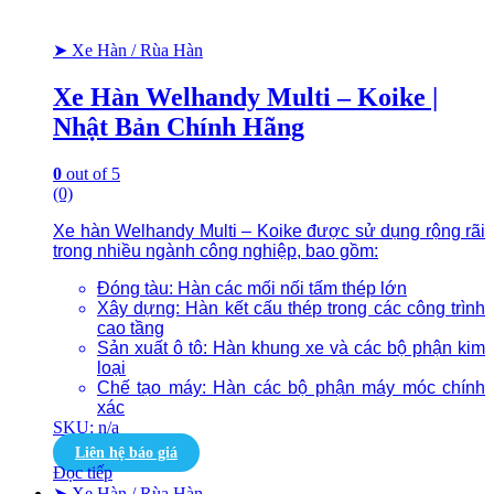
➤ Xe Hàn / Rùa Hàn
Xe Hàn Welhandy Multi – Koike |
Nhật Bản Chính Hãng
0
out of 5
(0)
Xe hàn Welhandy Multi – Koike được sử dụng rộng rãi
trong nhiều ngành công nghiệp, bao gồm:
Đóng tàu: Hàn các mối nối tấm thép lớn
Xây dựng: Hàn kết cấu thép trong các công trình
cao tầng
Sản xuất ô tô: Hàn khung xe và các bộ phận kim
loại
Chế tạo máy: Hàn các bộ phận máy móc chính
xác
SKU: n/a
Liên hệ báo giá
Đọc tiếp
➤ Xe Hàn / Rùa Hàn