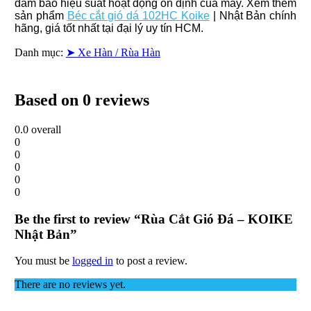
đảm bảo hiệu suất hoạt động ổn định của máy. Xem thêm
sản phẩm
Béc cắt gió dá 102HC Koike
| Nhật Bản chính
hãng, giá tốt nhất tại đại lý uy tín HCM.
Danh mục:
➤ Xe Hàn / Rùa Hàn
Based on 0 reviews
0.0
overall
0
0
0
0
0
Be the first to review “Rùa Cắt Gió Đá – KOIKE
Nhật Bản”
You must be
logged in
to post a review.
There are no reviews yet.