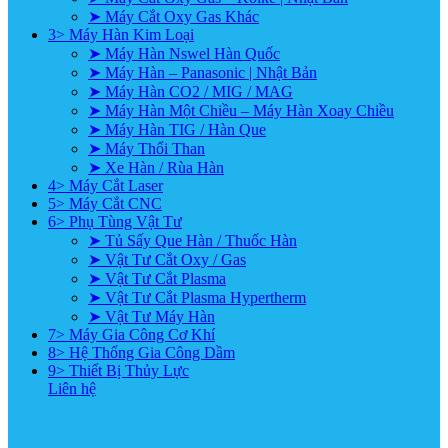
➤ Máy Cắt Oxy Gas Khác
3> Máy Hàn Kim Loại
➤ Máy Hàn Nswel Hàn Quốc
➤ Máy Hàn – Panasonic | Nhật Bản
➤ Máy Hàn CO2 / MIG / MAG
➤ Máy Hàn Một Chiều – Máy Hàn Xoay Chiều
➤ Máy Hàn TIG / Hàn Que
➤ Máy Thổi Than
➤ Xe Hàn / Rùa Hàn
4> Máy Cắt Laser
5> Máy Cắt CNC
6> Phụ Tùng Vật Tư
➤ Tủ Sấy Que Hàn / Thuốc Hàn
➤ Vật Tư Cắt Oxy / Gas
➤ Vật Tư Cắt Plasma
➤ Vật Tư Cắt Plasma Hypertherm
➤ Vật Tư Máy Hàn
7> Máy Gia Công Cơ Khí
8> Hệ Thống Gia Công Dầm
9> Thiết Bị Thủy Lực
Liên hệ