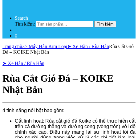
Search
Tìm kiếm:
Tìm kiếm
0
Trang chủ
3> Máy Hàn Kim Loại
➤ Xe Hàn / Rùa Hàn
Rùa Cắt Gió
Đá – KOIKE Nhật Bản
➤ Xe Hàn / Rùa Hàn
Rùa Cắt Gió Đá – KOIKE
Nhật Bản
4 tính năng nổi bật bao gồm:
Cắt linh hoạt: Rùa cắt gió đá Koike có thể thực hiện cắt
trên cả đường thẳng và đường cong (vòng tròn) với độ
chính xác cao. Điều này mang lại sự linh hoạt tối đa
cho người dùng trong việc xử lý các chi tiết kim loại