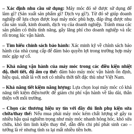
– Xác định nhu cầu sử dụng:
Máy móc đó sẽ được sử dụng để
làm gì? (Sản xuất sản phẩm gì? Dịch vụ gì?). Từ đó sẽ giúp doanh
nghiệp dễ lựa chọn được loại máy móc phù hợp, đáp ứng được nhu
cầu sản xuất, kinh doanh, dịch vụ của doanh nghiệp. Tránh mua các
sản phẩm có thừa tính năng, gây lãng phí cho doanh nghiệp và rắc
rối trong lúc vận hành.
– Tìm hiểu chính sách bảo hành:
Xác minh kỹ về chính sách bảo
hành của nhà cung cấp để đảm bảo quyền lợi trong trường hợp máy
móc gặp sự cố.
– Khả năng vận hành của máy móc trong các điều kiện nhiệt
độ, thời tiết, độ ẩm cụ thể:
đảm bảo máy móc vận hành ổn định,
hiệu quả, nhất là với nơi có nhiều thời tiết đặc thù như Việt Nam.
– Khả năng tiết kiệm năng lượng:
Lựa chọn loại máy móc có khả
năng tiết kiệm điện/nước để giảm chi phí vận hành về lâu dài, thân
thiện với môi trường.
– Chọn các thương hiệu uy tín với đầy đủ linh phụ kiện sửa
chữa/thay thế:
Nếu mua phải máy móc kém chất lượng sẽ gây ra
nhiều hậu quả nghiêm trọng như máy móc nhanh hỏng hóc, khó sửa
chữa, khó tìm linh kiện thay thế, dẫn đến chi phí phát sinh cao –
tưởng là rẻ nhưng tính ra lại mất nhiều tiền hơn.