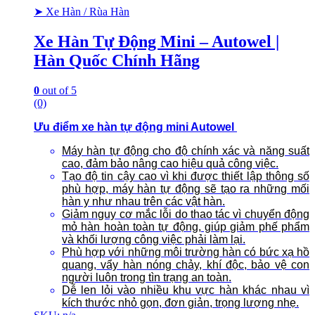
➤ Xe Hàn / Rùa Hàn
Xe Hàn Tự Động Mini – Autowel |
Hàn Quốc Chính Hãng
0
out of 5
(0)
Ưu điểm xe hàn tự động mini Autowel
Máy hàn tự động cho độ chính xác và năng suất
cao, đảm bảo nâng cao hiệu quả công việc.
Tạo độ tin cậy cao vì khi được thiết lập thông số
phù hợp, máy hàn tự động sẽ tạo ra những mối
hàn y như nhau trên các vật hàn.
Giảm nguy cơ mắc lỗi do thao tác vì chuyển động
mỏ hàn hoàn toàn tự động, giúp giảm phế phẩm
và khối lượng công việc phải làm lại.
Phù hợp với những môi trường hàn có bức xạ hồ
quang, vẩy hàn nóng chảy, khí độc, bảo vệ con
người luôn trong tìn trạng an toàn.
Dễ len lỏi vào nhiều khu vực hàn khác nhau vì
kích thước nhỏ gọn, đơn giản, trọng lượng nhẹ.