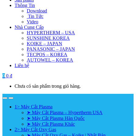
Thông Tin
Download
Tin Tức
Video
Nhà Cung Cấp
HYPERTHERM – USA
SUNSHINE KOREA
KOIKE – JAPAN
PANASONIC – JAPAN
TECPOS – KOREA
AUTOWEL – KOREA
Liên hệ
0
0
₫
Chưa có sản phẩm trong giỏ hàng.
1> Máy Cắt Plasma
➤ Máy Cắt Plasma – Hypertherm USA
➤ Máy Cắt Plasma Hàn Quốc
➤ Máy Cắt Plasma Khác
2> Máy Cắt Oxy Gas
➤ Máy Cắt Oxy Gas – Koike | Nhật Bản