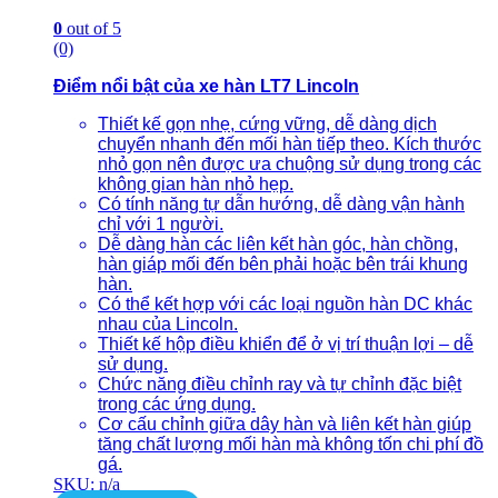
0
out of 5
(0)
Điểm nổi bật của xe hàn LT7 Lincoln
Thiết kế gọn nhẹ, cứng vững, dễ dàng dịch
chuyển nhanh đến mối hàn tiếp theo. Kích thước
nhỏ gọn nên được ưa chuộng sử dụng trong các
không gian hàn nhỏ hẹp.
Có tính năng tự dẫn hướng, dễ dàng vận hành
chỉ với 1 người.
Dễ dàng hàn các liên kết hàn góc, hàn chồng,
hàn giáp mối đến bên phải hoặc bên trái khung
hàn.
Có thể kết hợp với các loại nguồn hàn DC khác
nhau của Lincoln.
Thiết kế hộp điều khiển để ở vị trí thuận lợi – dễ
sử dụng.
Chức năng điều chỉnh ray và tự chỉnh đặc biệt
trong các ứng dụng.
Cơ cấu chỉnh giữa dây hàn và liên kết hàn giúp
tăng chất lượng mối hàn mà không tốn chi phí đồ
gá.
SKU: n/a