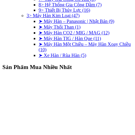
8> Hệ Thống Gia Công Dầm
(7)
9> Thiết Bị Thủy Lực
(16)
3> Máy Hàn Kim Loại
(47)
➤ Máy Hàn – Panasonic | Nhật Bản
(9)
➤ Máy Thổi Than
(1)
➤ Máy Hàn CO2 / MIG / MAG
(12)
➤ Máy Hàn TIG / Hàn Que
(11)
➤ Máy Hàn Một Chiều – Máy Hàn Xoay Chiều
(10)
➤ Xe Hàn / Rùa Hàn
(5)
Sản Phẩm Mua Nhiều Nhất