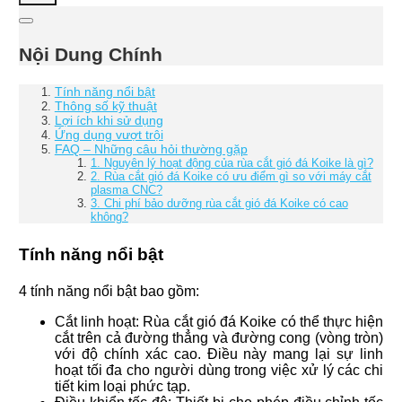
Nội Dung Chính
Tính năng nổi bật
Thông số kỹ thuật
Lợi ích khi sử dụng
Ứng dụng vượt trội
FAQ – Những câu hỏi thường gặp
1. Nguyên lý hoạt động của rùa cắt gió đá Koike là gì?
2. Rùa cắt gió đá Koike có ưu điểm gì so với máy cắt
plasma CNC?
3. Chi phí bảo dưỡng rùa cắt gió đá Koike có cao
không?
Tính năng nổi bật
4 tính năng nổi bật bao gồm:
Cắt linh hoạt: Rùa cắt gió đá Koike có thể thực hiện
cắt trên cả đường thẳng và đường cong (vòng tròn)
với độ chính xác cao. Điều này mang lại sự linh
hoạt tối đa cho người dùng trong việc xử lý các chi
tiết kim loại phức tạp.