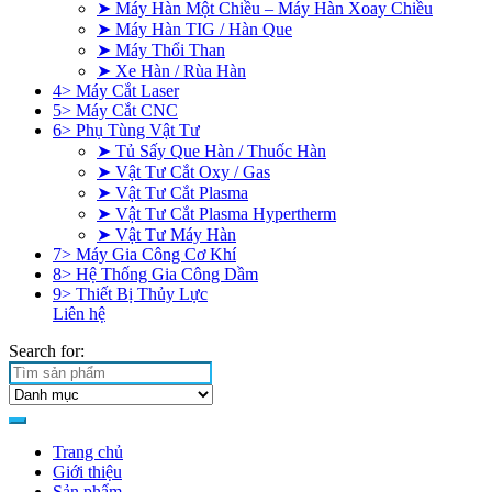
➤ Máy Hàn Một Chiều – Máy Hàn Xoay Chiều
➤ Máy Hàn TIG / Hàn Que
➤ Máy Thổi Than
➤ Xe Hàn / Rùa Hàn
4> Máy Cắt Laser
5> Máy Cắt CNC
6> Phụ Tùng Vật Tư
➤ Tủ Sấy Que Hàn / Thuốc Hàn
➤ Vật Tư Cắt Oxy / Gas
➤ Vật Tư Cắt Plasma
➤ Vật Tư Cắt Plasma Hypertherm
➤ Vật Tư Máy Hàn
7> Máy Gia Công Cơ Khí
8> Hệ Thống Gia Công Dầm
9> Thiết Bị Thủy Lực
Liên hệ
Search for:
Trang chủ
Giới thiệu
Sản phẩm