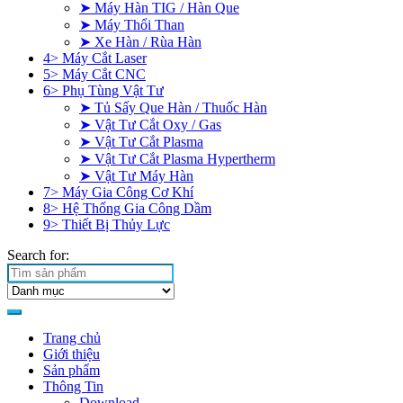
➤ Máy Hàn TIG / Hàn Que
➤ Máy Thổi Than
➤ Xe Hàn / Rùa Hàn
4> Máy Cắt Laser
5> Máy Cắt CNC
6> Phụ Tùng Vật Tư
➤ Tủ Sấy Que Hàn / Thuốc Hàn
➤ Vật Tư Cắt Oxy / Gas
➤ Vật Tư Cắt Plasma
➤ Vật Tư Cắt Plasma Hypertherm
➤ Vật Tư Máy Hàn
7> Máy Gia Công Cơ Khí
8> Hệ Thống Gia Công Dầm
9> Thiết Bị Thủy Lực
Search for:
Trang chủ
Giới thiệu
Sản phẩm
Thông Tin
Download