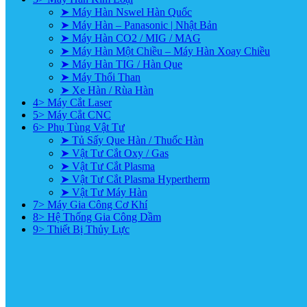
➤ Máy Hàn Nswel Hàn Quốc
➤ Máy Hàn – Panasonic | Nhật Bản
➤ Máy Hàn CO2 / MIG / MAG
➤ Máy Hàn Một Chiều – Máy Hàn Xoay Chiều
➤ Máy Hàn TIG / Hàn Que
➤ Máy Thổi Than
➤ Xe Hàn / Rùa Hàn
4> Máy Cắt Laser
5> Máy Cắt CNC
6> Phụ Tùng Vật Tư
➤ Tủ Sấy Que Hàn / Thuốc Hàn
➤ Vật Tư Cắt Oxy / Gas
➤ Vật Tư Cắt Plasma
➤ Vật Tư Cắt Plasma Hypertherm
➤ Vật Tư Máy Hàn
7> Máy Gia Công Cơ Khí
8> Hệ Thống Gia Công Dầm
9> Thiết Bị Thủy Lực