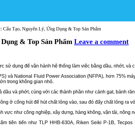
: Cấu Tạo, Nguyên Lý, Ứng Dụng & Top Sản Phẩm
g Dụng & Top Sản Phẩm
Leave a comment
được sử dụng để vận hành hệ thống làm việc bằng dầu, nhớt, và c
IFPS) và National Fluid Power Association (NFPA), hơn 75% má
lớn trong không gian nhỏ.
dầu và phớt, cùng với các thành phần như cánh gạt, bánh răng,
hông ở cổng hút để hút chất lỏng vào, sau đó đẩy chất lỏng ra 
h vực như công nghiệp, xây dựng, hàng không, vận tải, nông ng
phẩm tiên tiến như TLP HHB-630A, Riken Seiki P-1B, Tec