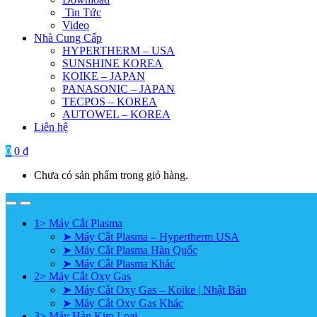
Tin Tức
Video
Nhà Cung Cấp
HYPERTHERM – USA
SUNSHINE KOREA
KOIKE – JAPAN
PANASONIC – JAPAN
TECPOS – KOREA
AUTOWEL – KOREA
Liên hệ
0
0
₫
Chưa có sản phẩm trong giỏ hàng.
1> Máy Cắt Plasma
➤ Máy Cắt Plasma – Hypertherm USA
➤ Máy Cắt Plasma Hàn Quốc
➤ Máy Cắt Plasma Khác
2> Máy Cắt Oxy Gas
➤ Máy Cắt Oxy Gas – Koike | Nhật Bản
➤ Máy Cắt Oxy Gas Khác
3> Máy Hàn Kim Loại