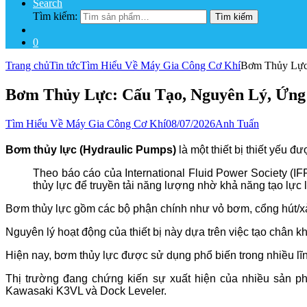
Search
Tìm kiếm:
Tìm kiếm
0
Trang chủ
Tin tức
Tìm Hiểu Về Máy Gia Công Cơ Khí
Bơm Thủy Lực
Bơm Thủy Lực: Cấu Tạo, Nguyên Lý, Ứn
Tìm Hiểu Về Máy Gia Công Cơ Khí
08/07/2026
Anh Tuấn
Bơm thủy lực (Hydraulic Pumps)
là một thiết bị thiết yếu 
Theo báo cáo của International Fluid Power Society (
thủy lực để truyền tải năng lượng nhờ khả năng tạo lực 
Bơm thủy lực gồm các bộ phận chính như vỏ bơm, cổng hút/xả 
Nguyên lý hoạt động của thiết bị này dựa trên việc tạo chân k
Hiện nay, bơm thủy lực được sử dụng phổ biến trong nhiều lĩn
Thị trường đang chứng kiến sự xuất hiện của nhiều sản 
Kawasaki K3VL và Dock Leveler.