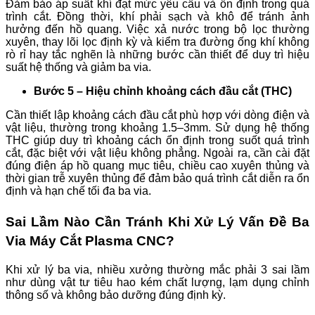
Đảm bảo áp suất khí đạt mức yêu cầu và ổn định trong quá
trình cắt. Đồng thời, khí phải sạch và khô để tránh ảnh
hưởng đến hồ quang. Việc xả nước trong bộ lọc thường
xuyên, thay lõi lọc định kỳ và kiểm tra đường ống khí không
rò rỉ hay tắc nghẽn là những bước cần thiết để duy trì hiệu
suất hệ thống và giảm ba via.
Bước 5 – Hiệu chỉnh khoảng cách đầu cắt (THC)
Cần thiết lập khoảng cách đầu cắt phù hợp với dòng điện và
vật liệu, thường trong khoảng 1.5–3mm. Sử dụng hệ thống
THC giúp duy trì khoảng cách ổn định trong suốt quá trình
cắt, đặc biệt với vật liệu không phẳng. Ngoài ra, cần cài đặt
đúng điện áp hồ quang mục tiêu, chiều cao xuyên thủng và
thời gian trễ xuyên thủng để đảm bảo quá trình cắt diễn ra ổn
định và hạn chế tối đa ba via.
Sai Lầm Nào Cần Tránh Khi Xử Lý Vấn Đề Ba
Via Máy Cắt Plasma CNC?
Khi xử lý ba via, nhiều xưởng thường mắc phải 3 sai lầm
như dùng vật tư tiêu hao kém chất lượng, lạm dụng chỉnh
thông số và không bảo dưỡng đúng định kỳ.