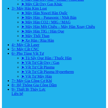
➤ Máy Cắt Oxy Gas Khác
3> Máy Hàn Kim Loại
➤ Máy Hàn Nswel Hàn Quốc
➤ Máy Hàn – Panasonic | Nhật Bản
➤ Máy Hàn CO2 / MIG / MAG
➤ Máy Hàn Một Chiều – Máy Hàn Xoay Chiều
➤ Máy Hàn TIG / Hàn Que
➤ Máy Thổi Than
➤ Xe Hàn / Rùa Hàn
4> Máy Cắt Laser
5> Máy Cắt CNC
6> Phụ Tùng Vật Tư
➤ Tủ Sấy Que Hàn / Thuốc Hàn
➤ Vật Tư Cắt Oxy / Gas
➤ Vật Tư Cắt Plasma
➤ Vật Tư Cắt Plasma Hypertherm
➤ Vật Tư Máy Hàn
7> Máy Gia Công Cơ Khí
8> Hệ Thống Gia Công Dầm
9> Thiết Bị Thủy Lực
Liên hệ