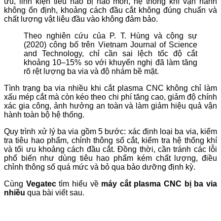
ưu, linh kiện tiêu hao bị hao mòn, hệ thống khí vận hành
không ổn định, khoảng cách đầu cắt không đúng chuẩn và
chất lượng vật liệu đầu vào không đảm bảo.
Theo nghiên cứu của P. T. Hùng và cộng sự
(2020) công bố trên Vietnam Journal of Science
and Technology, chỉ cần sai lệch tốc độ cắt
khoảng 10–15% so với khuyến nghị đã làm tăng
rõ rệt lượng ba via và độ nhám bề mặt.
Tình trạng ba via nhiều khi cắt plasma CNC không chỉ làm
xấu mép cắt mà còn kéo theo chi phí tăng cao, giảm độ chính
xác gia công, ảnh hưởng an toàn và làm giảm hiệu quả vận
hành toàn bộ hệ thống.
Quy trình xử lý ba via gồm 5 bước: xác định loại ba via, kiểm
tra tiêu hao phẩm, chỉnh thông số cắt, kiểm tra hệ thống khí
và tối ưu khoảng cách đầu cắt. Đồng thời, cần tránh các lỗi
phổ biến như dùng tiêu hao phẩm kém chất lượng, điều
chỉnh thông số quá mức và bỏ qua bảo dưỡng định kỳ.
Cùng
Vegatec
tìm hiểu về
máy cắt plasma CNC bị ba via
nhiều
qua bài viết sau.