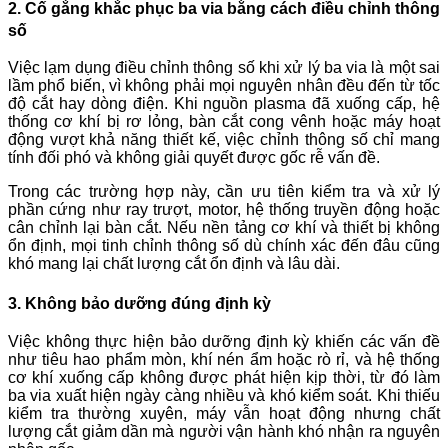
2. Cố gắng khắc phục ba via bằng cách điều chỉnh thông
số
Việc lạm dụng điều chỉnh thông số khi xử lý ba via là một sai
lầm phổ biến, vì không phải mọi nguyên nhân đều đến từ tốc
độ cắt hay dòng điện. Khi nguồn plasma đã xuống cấp, hệ
thống cơ khí bị rơ lỏng, bàn cắt cong vênh hoặc máy hoạt
động vượt khả năng thiết kế, việc chỉnh thông số chỉ mang
tính đối phó và không giải quyết được gốc rễ vấn đề.
Trong các trường hợp này, cần ưu tiên kiểm tra và xử lý
phần cứng như ray trượt, motor, hệ thống truyền động hoặc
cân chỉnh lại bàn cắt. Nếu nền tảng cơ khí và thiết bị không
ổn định, mọi tinh chỉnh thông số dù chính xác đến đâu cũng
khó mang lại chất lượng cắt ổn định và lâu dài.
3. Không bảo dưỡng đúng định kỳ
Việc không thực hiện bảo dưỡng định kỳ khiến các vấn đề
như tiêu hao phẩm mòn, khí nén ẩm hoặc rò rỉ, và hệ thống
cơ khí xuống cấp không được phát hiện kịp thời, từ đó làm
ba via xuất hiện ngày càng nhiều và khó kiểm soát. Khi thiếu
kiểm tra thường xuyên, máy vẫn hoạt động nhưng chất
lượng cắt giảm dần mà người vận hành khó nhận ra nguyên