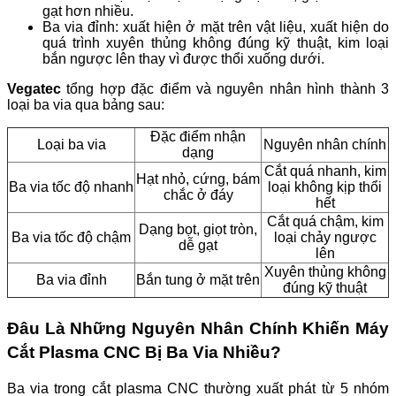
gạt hơn nhiều.
Ba via đỉnh: xuất hiện ở mặt trên vật liệu, xuất hiện do
quá trình xuyên thủng không đúng kỹ thuật, kim loại
bắn ngược lên thay vì được thổi xuống dưới.
Vegatec
tổng hợp đặc điểm và nguyên nhân hình thành 3
loại ba via qua bảng sau:
Đặc điểm nhận
Loại ba via
Nguyên nhân chính
dạng
Cắt quá nhanh, kim
Hạt nhỏ, cứng, bám
Ba via tốc độ nhanh
loại không kịp thổi
chắc ở đáy
hết
Cắt quá chậm, kim
Dạng bọt, giọt tròn,
Ba via tốc độ chậm
loại chảy ngược
dễ gạt
lên
Xuyên thủng không
Ba via đỉnh
Bắn tung ở mặt trên
đúng kỹ thuật
Đâu Là Những Nguyên Nhân Chính Khiến Máy
Cắt Plasma CNC Bị Ba Via Nhiều?
Ba via trong cắt plasma CNC thường xuất phát từ 5 nhóm