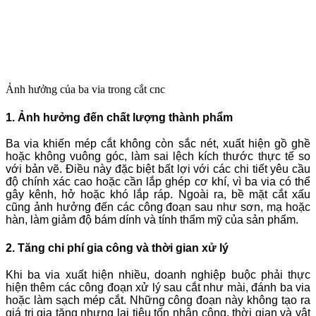
Ảnh hưởng của ba via trong cắt cnc
1. Ảnh hưởng đến chất lượng thành phẩm
Ba via khiến mép cắt không còn sắc nét, xuất hiện gồ ghề
hoặc không vuông góc, làm sai lệch kích thước thực tế so
với bản vẽ. Điều này đặc biệt bất lợi với các chi tiết yêu cầu
độ chính xác cao hoặc cần lắp ghép cơ khí, vì ba via có thể
gây kênh, hở hoặc khó lắp ráp. Ngoài ra, bề mặt cắt xấu
cũng ảnh hưởng đến các công đoạn sau như sơn, mạ hoặc
hàn, làm giảm độ bám dính và tính thẩm mỹ của sản phẩm.
2. Tăng chi phí gia công và thời gian xử lý
Khi ba via xuất hiện nhiều, doanh nghiệp buộc phải thực
hiện thêm các công đoạn xử lý sau cắt như mài, đánh ba via
hoặc làm sạch mép cắt. Những công đoạn này không tạo ra
giá trị gia tăng nhưng lại tiêu tốn nhân công, thời gian và vật