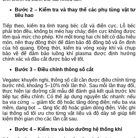
Bước 2 – Kiểm tra và thay thế các phụ tùng vật tư
tiêu hao
Tiếp theo, kiểm tra tình trạng béc cắt và điện cực. Lỗ béc
phải tròn đều, không bị méo hay cháy; điện cực không được
lõm quá mức cho phép. Khi một trong hai chi tiết có dấu hiệu
mòn, nên thay đồng thời để đảm bảo độ đồng bộ và ổn định
của hồ quang. Đồng thời, kiểm tra vòng xoáy khí và chụp
bảo vệ để đảm bảo luồng khí plasma được định hướng
chính xác và đầu cắt được bảo vệ tốt.
Bước 3 – Điều chỉnh thông số cắt
Vegatec khuyến nghị, thông số cắt cần được điều chỉnh từng
bước nhỏ, khoảng 5–10% mỗi lần thử. Sau mỗi lần thay đổi,
thực hiện lại đường cắt mẫu để đánh giá kết quả trước khi
tiếp tục điều chỉnh. Có thể áp dụng nguyên tắc nhanh: nếu
ba via cứng → giảm tốc độ hoặc tăng dòng điện; nếu ba via
mềm, dạng bọt → tăng tốc độ hoặc giảm dòng điện. Việc ghi
lại thông số tối ưu cho từng vật liệu và độ dày sẽ giúp tiết
kiệm thời gian cho các lần cắt sau.
Bước 4 – Kiểm tra và bảo dưỡng hệ thống khí