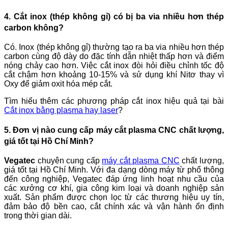
4. Cắt inox (thép không gỉ) có bị ba via nhiều hơn thép
carbon không?
Có. Inox (thép không gỉ) thường tạo ra ba via nhiều hơn thép
carbon cùng độ dày do đặc tính dẫn nhiệt thấp hơn và điểm
nóng chảy cao hơn. Việc cắt inox đòi hỏi điều chỉnh tốc độ
cắt chậm hơn khoảng 10-15% và sử dụng khí Nitơ thay vì
Oxy để giảm oxit hóa mép cắt.
Tìm hiểu thêm các phương pháp cắt inox hiệu quả tại bài
Cắt inox bằng plasma hay laser
?
5. Đơn vị nào cung cấp máy cắt plasma CNC chất lượng,
giá tốt tại Hồ Chí Minh?
Vegatec
chuyên cung cấp
máy cắt plasma CNC
chất lượng,
giá tốt tại Hồ Chí Minh. Với đa dạng dòng máy từ phổ thông
đến công nghiệp, Vegatec đáp ứng linh hoạt nhu cầu của
các xưởng cơ khí, gia công kim loại và doanh nghiệp sản
xuất. Sản phẩm được chọn lọc từ các thương hiệu uy tín,
đảm bảo độ bền cao, cắt chính xác và vận hành ổn định
trong thời gian dài.