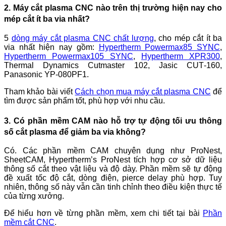
2. Máy cắt plasma CNC nào trên thị trường hiện nay cho
mép cắt ít ba via nhất?
5
dòng máy cắt plasma CNC chất lượng
, cho mép cắt ít ba
via nhất hiện nay gồm:
Hypertherm Powermax85 SYNC
,
Hypertherm Powermax105 SYNC
,
Hypertherm XPR300
,
Thermal Dynamics Cutmaster 102, Jasic CUT‑160,
Panasonic YP-080PF1.
Tham khảo bài viết
Cách chọn mua máy cắt plasma CNC
để
tìm được sản phẩm tốt, phù hợp với nhu cầu.
3. Có phần mềm CAM nào hỗ trợ tự động tối ưu thông
số cắt plasma để giảm ba via không?
Có. Các phần mềm CAM chuyên dụng như ProNest,
SheetCAM, Hypertherm’s ProNest tích hợp cơ sở dữ liệu
thông số cắt theo vật liệu và độ dày. Phần mềm sẽ tự động
đề xuất tốc độ cắt, dòng điện, pierce delay phù hợp. Tuy
nhiên, thông số này vẫn cần tinh chỉnh theo điều kiện thực tế
của từng xưởng.
Để hiểu hơn về từng phần mềm, xem chi tiết tại bài
Phần
mềm cắt CNC
.