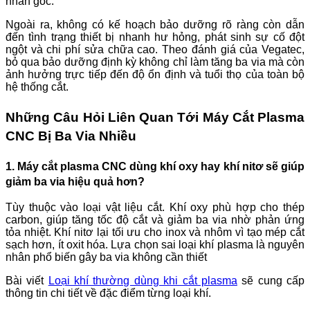
nhân gốc.
Ngoài ra, không có kế hoạch bảo dưỡng rõ ràng còn dẫn
đến tình trạng thiết bị nhanh hư hỏng, phát sinh sự cố đột
ngột và chi phí sửa chữa cao. Theo đánh giá của Vegatec,
bỏ qua bảo dưỡng định kỳ không chỉ làm tăng ba via mà còn
ảnh hưởng trực tiếp đến độ ổn định và tuổi thọ của toàn bộ
hệ thống cắt.
Những Câu Hỏi Liên Quan Tới Máy Cắt Plasma
CNC Bị Ba Via Nhiều
1. Máy cắt plasma CNC dùng khí oxy hay khí nitơ sẽ giúp
giảm ba via hiệu quả hơn?
Tùy thuộc vào loại vật liệu cắt. Khí oxy phù hợp cho thép
carbon, giúp tăng tốc độ cắt và giảm ba via nhờ phản ứng
tỏa nhiệt. Khí nitơ lại tối ưu cho inox và nhôm vì tạo mép cắt
sạch hơn, ít oxit hóa. Lựa chọn sai loại khí plasma là nguyên
nhân phổ biến gây ba via không cần thiết
Bài viết
Loại khí thường dùng khi cắt plasma
sẽ cung cấp
thông tin chi tiết về đặc điểm từng loại khí.