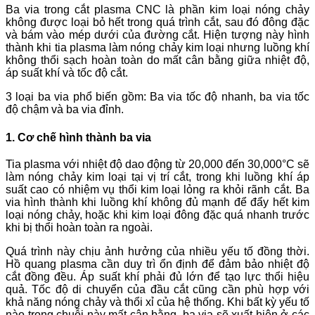
Ba via trong cắt plasma CNC là phần kim loại nóng chảy
không được loại bỏ hết trong quá trình cắt, sau đó đông đặc
và bám vào mép dưới của đường cắt. Hiện tượng này hình
thành khi tia plasma làm nóng chảy kim loại nhưng luồng khí
không thổi sạch hoàn toàn do mất cân bằng giữa nhiệt độ,
áp suất khí và tốc độ cắt.
3 loại ba via phổ biến gồm: Ba via tốc độ nhanh, ba via tốc
độ chậm và ba via đỉnh.
1. Cơ chế hình thành ba via
Tia plasma với nhiệt độ dao động từ 20,000 đến 30,000°C sẽ
làm nóng chảy kim loại tại vị trí cắt, trong khi luồng khí áp
suất cao có nhiệm vụ thổi kim loại lỏng ra khỏi rãnh cắt. Ba
via hình thành khi luồng khí không đủ mạnh để đẩy hết kim
loại nóng chảy, hoặc khi kim loại đông đặc quá nhanh trước
khi bị thổi hoàn toàn ra ngoài.
Quá trình này chịu ảnh hưởng của nhiều yếu tố đồng thời.
Hồ quang plasma cần duy trì ổn định để đảm bảo nhiệt độ
cắt đồng đều. Áp suất khí phải đủ lớn để tạo lực thổi hiệu
quả. Tốc độ di chuyển của đầu cắt cũng cần phù hợp với
khả năng nóng chảy và thổi xỉ của hệ thống. Khi bất kỳ yếu tố
nào trong chuỗi này mất cân bằng, ba via sẽ xuất hiện ở các