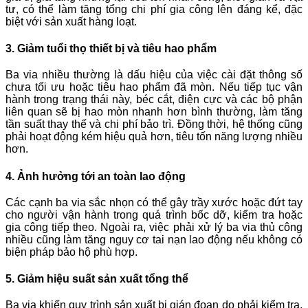
tư, có thể làm tăng tổng chi phí gia công lên đáng kể, đặc
biệt với sản xuất hàng loạt.
3. Giảm tuổi thọ thiết bị và tiêu hao phẩm
Ba via nhiều thường là dấu hiệu của việc cài đặt thông số
chưa tối ưu hoặc tiêu hao phẩm đã mòn. Nếu tiếp tục vận
hành trong trạng thái này, béc cắt, điện cực và các bộ phận
liên quan sẽ bị hao mòn nhanh hơn bình thường, làm tăng
tần suất thay thế và chi phí bảo trì. Đồng thời, hệ thống cũng
phải hoạt động kém hiệu quả hơn, tiêu tốn năng lượng nhiều
hơn.
4. Ảnh hưởng tới an toàn lao động
Các cạnh ba via sắc nhọn có thể gây trầy xước hoặc đứt tay
cho người vận hành trong quá trình bốc dỡ, kiểm tra hoặc
gia công tiếp theo. Ngoài ra, việc phải xử lý ba via thủ công
nhiều cũng làm tăng nguy cơ tai nạn lao động nếu không có
biện pháp bảo hộ phù hợp.
5. Giảm hiệu suất sản xuất tổng thể
Ba via khiến quy trình sản xuất bị gián đoạn do phải kiểm tra,