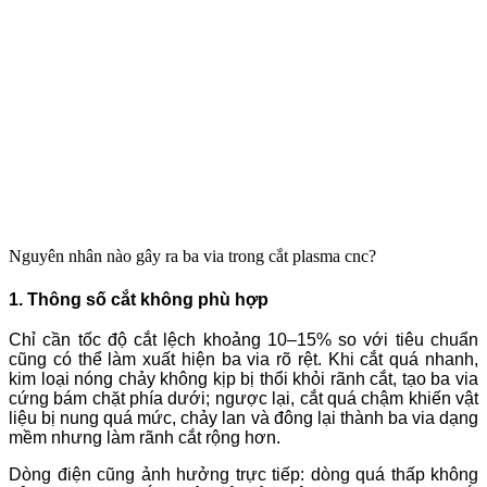
Nguyên nhân nào gây ra ba via trong cắt plasma cnc?
1. Thông số cắt không phù hợp
Chỉ cần tốc độ cắt lệch khoảng 10–15% so với tiêu chuẩn
cũng có thể làm xuất hiện ba via rõ rệt. Khi cắt quá nhanh,
kim loại nóng chảy không kịp bị thổi khỏi rãnh cắt, tạo ba via
cứng bám chặt phía dưới; ngược lại, cắt quá chậm khiến vật
liệu bị nung quá mức, chảy lan và đông lại thành ba via dạng
mềm nhưng làm rãnh cắt rộng hơn.
Dòng điện cũng ảnh hưởng trực tiếp: dòng quá thấp không