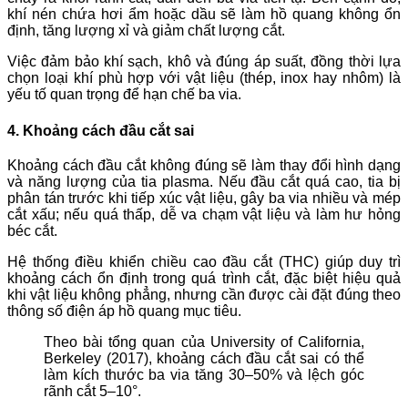
khí nén chứa hơi ẩm hoặc dầu sẽ làm hồ quang không ổn
định, tăng lượng xỉ và giảm chất lượng cắt.
Việc đảm bảo khí sạch, khô và đúng áp suất, đồng thời lựa
chọn loại khí phù hợp với vật liệu (thép, inox hay nhôm) là
yếu tố quan trọng để hạn chế ba via.
4. Khoảng cách đầu cắt sai
Khoảng cách đầu cắt không đúng sẽ làm thay đổi hình dạng
và năng lượng của tia plasma. Nếu đầu cắt quá cao, tia bị
phân tán trước khi tiếp xúc vật liệu, gây ba via nhiều và mép
cắt xấu; nếu quá thấp, dễ va chạm vật liệu và làm hư hỏng
béc cắt.
Hệ thống điều khiển chiều cao đầu cắt (THC) giúp duy trì
khoảng cách ổn định trong quá trình cắt, đặc biệt hiệu quả
khi vật liệu không phẳng, nhưng cần được cài đặt đúng theo
thông số điện áp hồ quang mục tiêu.
Theo bài tổng quan của University of California,
Berkeley (2017), khoảng cách đầu cắt sai có thể
làm kích thước ba via tăng 30–50% và lệch góc
rãnh cắt 5–10°.