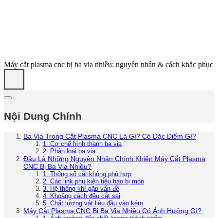
Máy cắt plasma cnc bị ba via nhiều: nguyên nhân & cách khắc phục
Nội Dung Chính
Ba Via Trong Cắt Plasma CNC Là Gì? Có Đặc Điểm Gì?
1. Cơ chế hình thành ba via
2. Phân loại ba via
Đâu Là Những Nguyên Nhân Chính Khiến Máy Cắt Plasma
CNC Bị Ba Via Nhiều?
1. Thông số cắt không phù hợp
2. Các link phụ kiện tiêu hao bị mòn
3. Hệ thống khí gặp vấn đề
4. Khoảng cách đầu cắt sai
5. Chất lượng vật liệu đầu vào kém
Máy Cắt Plasma CNC Bị Ba Via Nhiều Có Ảnh Hưởng Gì?