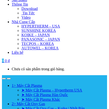
Thông Tin
Download
Tin Tức
Video
Nhà Cung Cấp
HYPERTHERM – USA
SUNSHINE KOREA
KOIKE – JAPAN
PANASONIC – JAPAN
TECPOS – KOREA
AUTOWEL – KOREA
Liên hệ
0
0
₫
Chưa có sản phẩm trong giỏ hàng.
1> Máy Cắt Plasma
➤ Máy Cắt Plasma – Hypertherm USA
➤ Máy Cắt Plasma Hàn Quốc
➤ Máy Cắt Plasma Khác
2> Máy Cắt Oxy Gas
➤ Máy Cắt Oxy Gas – Koike | Nhật Bản