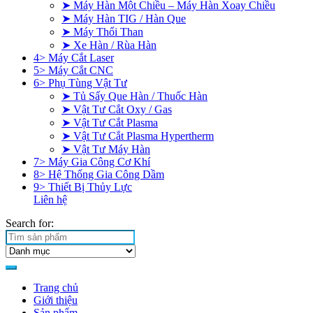
➤ Máy Hàn Một Chiều – Máy Hàn Xoay Chiều
➤ Máy Hàn TIG / Hàn Que
➤ Máy Thổi Than
➤ Xe Hàn / Rùa Hàn
4> Máy Cắt Laser
5> Máy Cắt CNC
6> Phụ Tùng Vật Tư
➤ Tủ Sấy Que Hàn / Thuốc Hàn
➤ Vật Tư Cắt Oxy / Gas
➤ Vật Tư Cắt Plasma
➤ Vật Tư Cắt Plasma Hypertherm
➤ Vật Tư Máy Hàn
7> Máy Gia Công Cơ Khí
8> Hệ Thống Gia Công Dầm
9> Thiết Bị Thủy Lực
Liên hệ
Search for:
Trang chủ
Giới thiệu
Sản phẩm