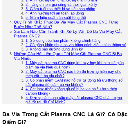
1. Ảnh hưởng đến chất lượng thành phẩm
2. Tăng chi phí gia công và thời gian xử lý
3. Giảm tuổi thọ thiết bị và tiêu hao phẩm
4. Ảnh hưởng tới an toàn lao động
5. Giảm hiệu suất sản xuất tổng thể
Quy Trình Khắc Phục Ba Via Máy Cắt Plasma CNC Từng
Bước Như Thế Nào?
Sai Lầm Nào Cần Tránh Khi Xử Lý Vấn Đề Ba Via Máy Cắt
Plasma CNC?
1. Sử dụng tiêu hao phẩm không chính hãng
2. Cố gắng khắc phục ba via bằng cách điều chỉnh thông số
3. Không bảo dưỡng đúng định kỳ
Những Câu Hỏi Liên Quan Tới Máy Cắt Plasma CNC Bị Ba
Via Nhiều
1. Máy cắt plasma CNC dùng khí oxy hay khí nitơ sẽ giúp
giảm ba via hiệu quả hơn?
2. Máy cắt plasma CNC nào trên thị trường hiện nay cho
mép cắt ít ba via nhất?
3. Có phần mềm CAM nào hỗ trợ tự động tối ưu thông số
cắt plasma để giảm ba via không?
4. Cắt inox (thép không gỉ) có bị ba via nhiều hơn thép
carbon không?
5. Đơn vị nào cung cấp máy cắt plasma CNC chất lượng,
giá tốt tại Hồ Chí Minh?
Ba Via Trong Cắt Plasma CNC Là Gì? Có Đặc
Điểm Gì?