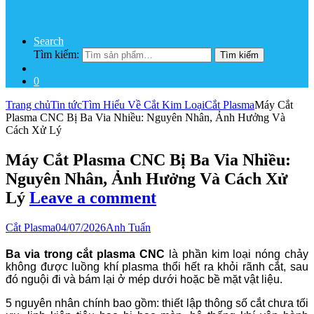
Search
Tìm kiếm:
Tìm kiếm
0
Trang chủ
Tin tức
Tìm Hiểu Về Cắt Kim Loại
Cắt Plasma
Máy Cắt
Plasma CNC Bị Ba Via Nhiều: Nguyên Nhân, Ảnh Hưởng Và
Cách Xử Lý
Máy Cắt Plasma CNC Bị Ba Via Nhiều:
Nguyên Nhân, Ảnh Hưởng Và Cách Xử
Lý
Leave a comment
Cắt Plasma
04/07/2026
Anh Tuấn
Ba via trong cắt plasma CNC
là phần kim loại nóng chảy
không được luồng khí plasma thổi hết ra khỏi rãnh cắt, sau
đó nguội đi và bám lại ở mép dưới hoặc bề mặt vật liệu.
5 nguyên nhân chính bao gồm: thiết lập thông số cắt chưa tối