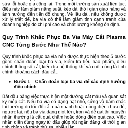
sửa lỗi hoặc gia công lại. Trong môi trường sản xuất liên tục,
điều này làm giảm năng suất, kéo dài thời gian giao hàng và
ảnh hưởng đến tiến độ chung. Về lâu dài, nếu không được
xử lý triệt để, ba via có thể làm giảm tính cạnh tranh của
doanh nghiệp do chi phí cao và chất lượng không ổn định.
Quy Trình Khắc Phục Ba Via Máy Cắt Plasma
CNC Từng Bước Như Thế Nào?
Quy trình khắc phục ba via nên được thực hiện theo 5 bước
gồm: chẩn đoán loại ba via, kiểm tra tiêu hao phẩm, điều
chỉnh thông số cắt, kiểm tra hệ thống khí và cuối cùng là tinh
chỉnh khoảng cách đầu cắt.
Bước 1 – Chẩn đoán loại ba via để xác định hướng
điều chỉnh
Bắt đầu bằng việc thực hiện một đường cắt mẫu và quan sát
kỹ mép cắt. Nếu ba via có dạng hạt nhỏ, cứng và bám chắc
thì thường do tốc độ cắt quá nhanh hoặc dòng điện chưa đủ;
ngược lại, nếu ba via dạng giọt lớn, tròn và dễ gạt thì nguyên
nhân thường là cắt quá chậm hoặc dòng điện quá cao. Việc
nhận diện đúng ngay từ đầu giúp rút ngắn đáng kể thời gian
tinh chỉnh và tránh thử sai nhiều lần.