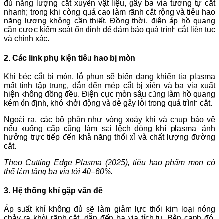
đủ năng lượng cắt xuyên vật liệu, gây ba via tương tự cắt
nhanh; trong khi dòng quá cao làm rãnh cắt rộng và tiêu hao
năng lượng không cần thiết. Đồng thời, điện áp hồ quang
cần được kiểm soát ổn định để đảm bảo quá trình cắt liên tục
và chính xác.
2. Các link phụ kiện tiêu hao bị mòn
Khi béc cắt bị mòn, lỗ phun sẽ biến dạng khiến tia plasma
mất tính tập trung, dẫn đến mép cắt bị xiên và ba via xuất
hiện không đồng đều. Điện cực mòn sâu cũng làm hồ quang
kém ổn định, khó khởi động và dễ gây lỗi trong quá trình cắt.
Ngoài ra, các bộ phận như vòng xoáy khí và chụp bảo vệ
nếu xuống cấp cũng làm sai lệch dòng khí plasma, ảnh
hưởng trực tiếp đến khả năng thổi xỉ và chất lượng đường
cắt.
Theo Cutting Edge Plasma (2025), tiêu hao phẩm mòn có
thể làm tăng ba via tới 40–60%.
3. Hệ thống khí gặp vấn đề
Áp suất khí không đủ sẽ làm giảm lực thổi kim loại nóng
chảy ra khỏi rãnh cắt, dẫn đến ba via tích tụ. Bên cạnh đó,