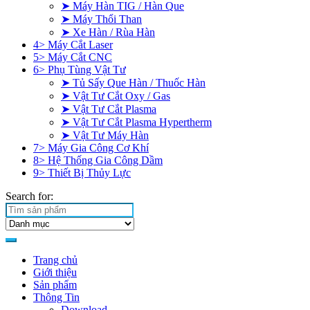
➤ Máy Hàn TIG / Hàn Que
➤ Máy Thổi Than
➤ Xe Hàn / Rùa Hàn
4> Máy Cắt Laser
5> Máy Cắt CNC
6> Phụ Tùng Vật Tư
➤ Tủ Sấy Que Hàn / Thuốc Hàn
➤ Vật Tư Cắt Oxy / Gas
➤ Vật Tư Cắt Plasma
➤ Vật Tư Cắt Plasma Hypertherm
➤ Vật Tư Máy Hàn
7> Máy Gia Công Cơ Khí
8> Hệ Thống Gia Công Dầm
9> Thiết Bị Thủy Lực
Search for:
Trang chủ
Giới thiệu
Sản phẩm
Thông Tin
Download