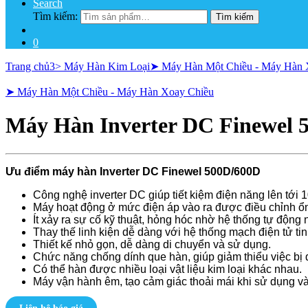
Search
Tìm kiếm:
Tìm kiếm
0
Trang chủ
3> Máy Hàn Kim Loại
➤ Máy Hàn Một Chiều - Máy Hàn 
➤ Máy Hàn Một Chiều - Máy Hàn Xoay Chiều
Máy Hàn Inverter DC Finewel
Ưu điểm máy hàn Inverter DC Finewel 500D/600D
Công nghệ inverter DC giúp tiết kiệm điện năng lên tới
Máy hoạt động ở mức điện áp vào ra được điều chỉnh ổn
Ít xảy ra sự cố kỹ thuật, hỏng hóc nhờ hệ thống tự động 
Thay thế linh kiện dễ dàng với hệ thống mạch điện tử tin
Thiết kế nhỏ gọn, dễ dàng di chuyển và sử dụng.
Chức năng chống dính que hàn, giúp giảm thiểu việc bị 
Có thể hàn được nhiều loại vật liệu kim loại khác nhau.
Máy vận hành êm, tạo cảm giác thoải mái khi sử dụng 