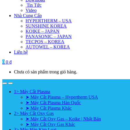
Tin Tức
Video
Nhà Cung Cấp
HYPERTHERM – USA
SUNSHINE KOREA
KOIKE – JAPAN
PANASONIC – JAPAN
TECPOS – KOREA
AUTOWEL – KOREA
Liên hệ
0
0
₫
Chưa có sản phẩm trong giỏ hàng.
1> Máy Cắt Plasma
➤ Máy Cắt Plasma – Hypertherm USA
➤ Máy Cắt Plasma Hàn Quốc
➤ Máy Cắt Plasma Khác
2> Máy Cắt Oxy Gas
➤ Máy Cắt Oxy Gas – Koike | Nhật Bản
➤ Máy Cắt Oxy Gas Khác
3> Máy Hàn Kim Loại