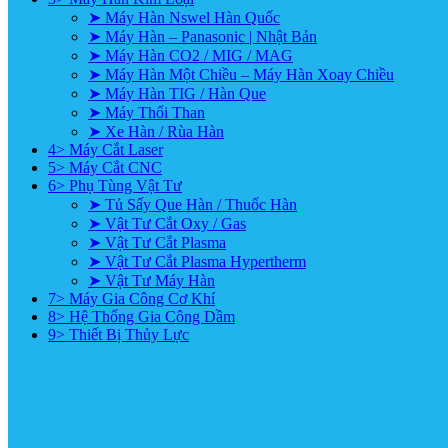
➤ Máy Hàn Nswel Hàn Quốc
➤ Máy Hàn – Panasonic | Nhật Bản
➤ Máy Hàn CO2 / MIG / MAG
➤ Máy Hàn Một Chiều – Máy Hàn Xoay Chiều
➤ Máy Hàn TIG / Hàn Que
➤ Máy Thổi Than
➤ Xe Hàn / Rùa Hàn
4> Máy Cắt Laser
5> Máy Cắt CNC
6> Phụ Tùng Vật Tư
➤ Tủ Sấy Que Hàn / Thuốc Hàn
➤ Vật Tư Cắt Oxy / Gas
➤ Vật Tư Cắt Plasma
➤ Vật Tư Cắt Plasma Hypertherm
➤ Vật Tư Máy Hàn
7> Máy Gia Công Cơ Khí
8> Hệ Thống Gia Công Dầm
9> Thiết Bị Thủy Lực