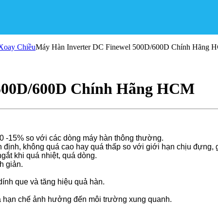
Xoay Chiều
Máy Hàn Inverter DC Finewel 500D/600D Chính Hãng
 500D/600D Chính Hãng HCM
 10 -15% so với các dòng máy hàn thông thường.
 định, không quá cao hay quá thấp so với giới hạn chịu đựng,
ngắt khi quá nhiệt, quá dòng.
h giản.
dính que và tăng hiệu quả hàn.
và hạn chế ảnh hưởng đến môi trường xung quanh.