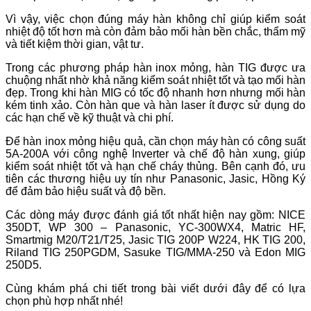
Vì vậy, việc chọn đúng máy hàn không chỉ giúp kiểm soát
nhiệt độ tốt hơn mà còn đảm bảo mối hàn bền chắc, thẩm mỹ
và tiết kiệm thời gian, vật tư.
Trong các phương pháp hàn inox mỏng, hàn TIG được ưa
chuộng nhất nhờ khả năng kiểm soát nhiệt tốt và tạo mối hàn
đẹp. Trong khi hàn MIG có tốc độ nhanh hơn nhưng mối hàn
kém tinh xảo. Còn hàn que và hàn laser ít được sử dụng do
các hạn chế về kỹ thuật và chi phí.
Để hàn inox mỏng hiệu quả, cần chọn máy hàn có công suất
5A-200A với công nghệ Inverter và chế độ hàn xung, giúp
kiểm soát nhiệt tốt và hạn chế cháy thủng. Bên cạnh đó, ưu
tiên các thương hiệu uy tín như Panasonic, Jasic, Hồng Ký
để đảm bảo hiệu suất và độ bền.
Các dòng máy được đánh giá tốt nhất hiện nay gồm: NICE
350DT, WP 300 – Panasonic, YC-300WX4, Matric HF,
Smartmig M20/T21/T25, Jasic TIG 200P W224, HK TIG 200,
Riland TIG 250PGDM, Sasuke TIG/MMA-250 và Edon MIG
250D5.
Cùng khám phá chi tiết trong bài viết dưới đây để có lựa
chọn phù hợp nhất nhé!