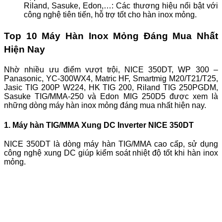
Riland, Sasuke, Edon,…: Các thương hiệu nổi bật với
công nghệ tiên tiến, hỗ trợ tốt cho hàn inox mỏng.
Top 10 Máy Hàn Inox Mỏng Đáng Mua Nhất
Hiện Nay
Nhờ nhiều ưu điểm vượt trội, NICE 350DT, WP 300 –
Panasonic, YC-300WX4, Matric HF, Smartmig M20/T21/T25,
Jasic TIG 200P W224, HK TIG 200, Riland TIG 250PGDM,
Sasuke TIG/MMA-250 và Edon MIG 250D5 được xem là
những dòng máy hàn inox mỏng đáng mua nhất hiện nay.
1. Máy hàn TIG/MMA Xung DC Inverter NICE 350DT
NICE 350DT là dòng máy hàn TIG/MMA cao cấp, sử dụng
công nghệ xung DC giúp kiểm soát nhiệt độ tốt khi hàn inox
mỏng.