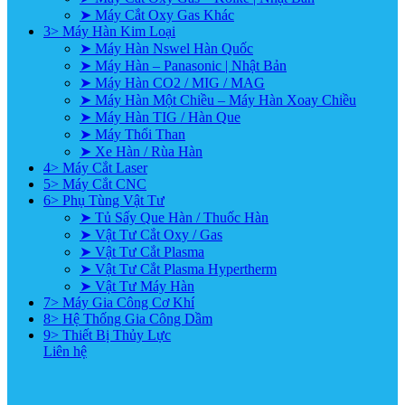
➤ Máy Cắt Oxy Gas Khác
3> Máy Hàn Kim Loại
➤ Máy Hàn Nswel Hàn Quốc
➤ Máy Hàn – Panasonic | Nhật Bản
➤ Máy Hàn CO2 / MIG / MAG
➤ Máy Hàn Một Chiều – Máy Hàn Xoay Chiều
➤ Máy Hàn TIG / Hàn Que
➤ Máy Thổi Than
➤ Xe Hàn / Rùa Hàn
4> Máy Cắt Laser
5> Máy Cắt CNC
6> Phụ Tùng Vật Tư
➤ Tủ Sấy Que Hàn / Thuốc Hàn
➤ Vật Tư Cắt Oxy / Gas
➤ Vật Tư Cắt Plasma
➤ Vật Tư Cắt Plasma Hypertherm
➤ Vật Tư Máy Hàn
7> Máy Gia Công Cơ Khí
8> Hệ Thống Gia Công Dầm
9> Thiết Bị Thủy Lực
Liên hệ