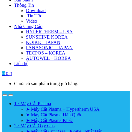
Thông Tin
Download
Tin Tức
Video
Nhà Cung Cấp
HYPERTHERM – USA
SUNSHINE KOREA
KOIKE – JAPAN
PANASONIC – JAPAN
TECPOS – KOREA
AUTOWEL – KOREA
Liên hệ
0
0
₫
Chưa có sản phẩm trong giỏ hàng.
1> Máy Cắt Plasma
➤ Máy Cắt Plasma – Hypertherm USA
➤ Máy Cắt Plasma Hàn Quốc
➤ Máy Cắt Plasma Khác
2> Máy Cắt Oxy Gas
➤ Máy Cắt Oxy Gas – Koike | Nhật Bản