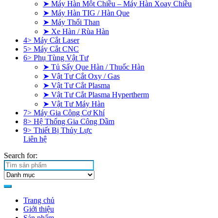
➤ Máy Hàn Một Chiều – Máy Hàn Xoay Chiều
➤ Máy Hàn TIG / Hàn Que
➤ Máy Thổi Than
➤ Xe Hàn / Rùa Hàn
4> Máy Cắt Laser
5> Máy Cắt CNC
6> Phụ Tùng Vật Tư
➤ Tủ Sấy Que Hàn / Thuốc Hàn
➤ Vật Tư Cắt Oxy / Gas
➤ Vật Tư Cắt Plasma
➤ Vật Tư Cắt Plasma Hypertherm
➤ Vật Tư Máy Hàn
7> Máy Gia Công Cơ Khí
8> Hệ Thống Gia Công Dầm
9> Thiết Bị Thủy Lực
Liên hệ
Search for:
Trang chủ
Giới thiệu
Sản phẩm