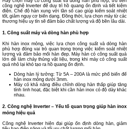
Hãy chọn máy có công suất và dòng hàn phù hợp, ưu tiên
công nghệ Inverter để duy trì hồ quang ổn định và tiết kiệm
điện. Chế độ hàn xung với tần số cao giúp kiểm soát nhiệt
tốt, giảm nguy cơ biến dạng. Đồng thời, lựa chọn máy từ các
thương hiệu uy tín sẽ đảm bảo chất lượng và độ bền lâu dài.
1. Công suất máy và dòng hàn phù hợp
Khi hàn inox mỏng, việc lựa chọn công suất và dòng hàn
phù hợp đóng vai trò quan trọng trong việc kiểm soát nhiệt
lượng và đảm bảo mối hàn đẹp. Máy hàn có công suất quá
lớn dễ làm cháy thủng vật liệu, trong khi máy có công suất
quá nhỏ lại khó tạo ra hồ quang ổn định.
Dòng hàn lý tưởng: Từ 5A – 200A là mức phổ biến để
hàn inox mỏng dưới 3mm.
Máy có khả năng điều chỉnh dòng hàn thấp giúp tăng
tính linh hoạt, đặc biệt khi cần hàn inox có độ dày khác
nhau.
2. Công nghệ Inverter – Yếu tố quan trọng giúp hàn inox
mỏng hiệu quả
Công nghệ Inverter hiện đại giúp ổn định dòng hàn, giảm
tiêu hao điện năng và tối ưu chất lượng mối hàn.