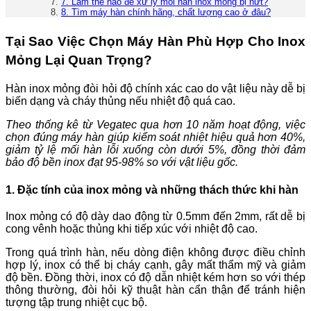
7. Làm thế nào để xử lý mối hàn inox mỏng bị nứt?
8. Tìm máy hàn chính hãng, chất lượng cao ở đâu?
Tại Sao Việc Chọn Máy Hàn Phù Hợp Cho Inox
Mỏng Lại Quan Trọng?
Hàn inox mỏng đòi hỏi độ chính xác cao do vật liệu này dễ bị
biến dạng và cháy thủng nếu nhiệt độ quá cao.
Theo thống kê từ Vegatec qua hơn 10 năm hoạt động, việc
chọn đúng máy hàn giúp kiểm soát nhiệt hiệu quả hơn 40%,
giảm tỷ lệ mối hàn lỗi xuống còn dưới 5%, đồng thời đảm
bảo độ bền inox đạt 95-98% so với vật liệu gốc.
1. Đặc tính của inox mỏng và những thách thức khi hàn
Inox mỏng có độ dày dao động từ 0.5mm đến 2mm, rất dễ bị
cong vênh hoặc thủng khi tiếp xúc với nhiệt độ cao.
Trong quá trình hàn, nếu dòng điện không được điều chỉnh
hợp lý, inox có thể bị cháy cạnh, gây mất thẩm mỹ và giảm
độ bền. Đồng thời, inox có độ dẫn nhiệt kém hơn so với thép
thông thường, đòi hỏi kỹ thuật hàn cẩn thận để tránh hiện
tượng tập trung nhiệt cục bộ.