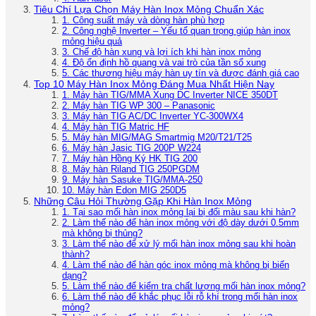
Tiêu Chí Lựa Chọn Máy Hàn Inox Mỏng Chuẩn Xác
1. Công suất máy và dòng hàn phù hợp
2. Công nghệ Inverter – Yếu tố quan trọng giúp hàn inox
mỏng hiệu quả
3. Chế độ hàn xung và lợi ích khi hàn inox mỏng
4. Độ ổn định hồ quang và vai trò của tần số xung
5. Các thương hiệu máy hàn uy tín và được đánh giá cao
Top 10 Máy Hàn Inox Mỏng Đáng Mua Nhất Hiện Nay
1. Máy hàn TIG/MMA Xung DC Inverter NICE 350DT
2. Máy hàn TIG WP 300 – Panasonic
3. Máy hàn TIG AC/DC Inverter YC-300WX4
4. Máy hàn TIG Matric HF
5. Máy hàn MIG/MAG Smartmig M20/T21/T25
6. Máy hàn Jasic TIG 200P W224
7. Máy hàn Hồng Ký HK TIG 200
8. Máy hàn Riland TIG 250PGDM
9. Máy hàn Sasuke TIG/MMA-250
10. Máy hàn Edon MIG 250D5
Những Câu Hỏi Thường Gặp Khi Hàn Inox Mỏng
1. Tại sao mối hàn inox mỏng lại bị đổi màu sau khi hàn?
2. Làm thế nào để hàn inox mỏng với độ dày dưới 0.5mm
mà không bị thủng?
3. Làm thế nào để xử lý mối hàn inox mỏng sau khi hoàn
thành?
4. Làm thế nào để hàn góc inox mỏng mà không bị biến
dạng?
5. Làm thế nào để kiểm tra chất lượng mối hàn inox mỏng?
6. Làm thế nào để khắc phục lỗi rỗ khí trong mối hàn inox
mỏng?