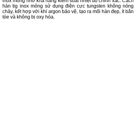
inox mỏng nhờ khả năng kiểm soát nhiệt độ chính xác. Cách
hàn tig inox mỏng sử dụng điện cực tungsten không nóng
chảy, kết hợp với khí argon bảo vệ, tạo ra mối hàn đẹp, ít bắn
tóe và không bị oxy hóa.