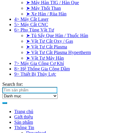
➤ Máy Hàn TIG / Hàn Que
➤ Máy Thổi Than
➤ Xe Hàn / Rùa Hàn
4> Máy Cắt Laser
5> Máy Cắt CNC
6> Phụ Tùng Vật Tư
➤ Tủ Sấy Que Hàn / Thuốc Hàn
➤ Vật Tư Cắt Oxy / Gas
➤ Vật Tư Cắt Plasma
➤ Vật Tư Cắt Plasma Hypertherm
➤ Vật Tư Máy Hàn
7> Máy Gia Công Cơ Khí
8> Hệ Thống Gia Công Dầm
9> Thiết Bị Thủy Lực
Search for:
Trang chủ
Giới thiệu
Sản phẩm
Thông Tin
Download