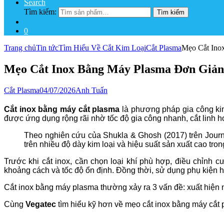
Search
Tìm kiếm:
Tìm kiếm
0
Trang chủ
Tin tức
Tìm Hiểu Về Cắt Kim Loại
Cắt Plasma
Mẹo Cắt Ino
Mẹo Cắt Inox Bằng Máy Plasma Đơn Giản
Cắt Plasma
04/07/2026
Anh Tuấn
Cắt inox bằng máy cắt plasma
là phương pháp gia công kim
được ứng dụng rộng rãi nhờ tốc độ gia công nhanh, cắt linh h
Theo nghiên cứu của Shukla & Ghosh (2017) trên Journa
trên nhiều độ dày kim loại và hiệu suất sản xuất cao tro
Trước khi cắt inox, cần chọn loại khí phù hợp, điều chỉnh c
khoảng cách và tốc độ ổn định. Đồng thời, sử dụng phụ kiện 
Cắt inox bằng máy plasma thường xảy ra 3 vấn đề: xuất hiện n
Cùng
Vegatec
tìm hiểu kỹ hơn về mẹo cắt inox bằng máy cắt 