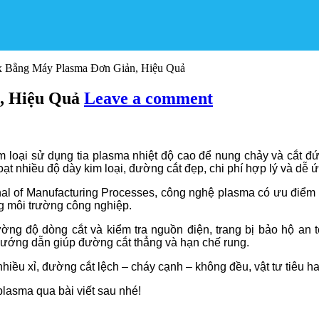
x Bằng Máy Plasma Đơn Giản, Hiệu Quả
, Hiệu Quả
Leave a comment
 loại sử dụng tia plasma nhiệt độ cao để nung chảy và cắt đ
oạt nhiều độ dày kim loại, đường cắt đẹp, chi phí hợp lý và dễ
l of Manufacturing Processes, công nghệ plasma có ưu điểm nổ
ng môi trường công nghiệp.
ường độ dòng cắt và kiểm tra nguồn điện, trang bị bảo hộ an 
hướng dẫn giúp đường cắt thẳng và hạn chế rung.
hiều xỉ, đường cắt lệch – cháy cạnh – không đều, vật tư tiêu 
plasma qua bài viết sau nhé!