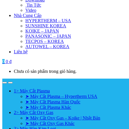
Tin Tức
Video
Nhà Cung Cấp
HYPERTHERM – USA
SUNSHINE KOREA
KOIKE – JAPAN
PANASONIC – JAPAN
TECPOS – KOREA
AUTOWEL – KOREA
Liên hệ
0
0
₫
Chưa có sản phẩm trong giỏ hàng.
1> Máy Cắt Plasma
➤ Máy Cắt Plasma – Hypertherm USA
➤ Máy Cắt Plasma Hàn Quốc
➤ Máy Cắt Plasma Khác
2> Máy Cắt Oxy Gas
➤ Máy Cắt Oxy Gas – Koike | Nhật Bản
➤ Máy Cắt Oxy Gas Khác
3> Máy Hàn Kim Loại