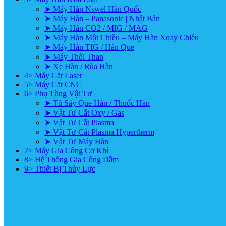
➤ Máy Hàn Nswel Hàn Quốc
➤ Máy Hàn – Panasonic | Nhật Bản
➤ Máy Hàn CO2 / MIG / MAG
➤ Máy Hàn Một Chiều – Máy Hàn Xoay Chiều
➤ Máy Hàn TIG / Hàn Que
➤ Máy Thổi Than
➤ Xe Hàn / Rùa Hàn
4> Máy Cắt Laser
5> Máy Cắt CNC
6> Phụ Tùng Vật Tư
➤ Tủ Sấy Que Hàn / Thuốc Hàn
➤ Vật Tư Cắt Oxy / Gas
➤ Vật Tư Cắt Plasma
➤ Vật Tư Cắt Plasma Hypertherm
➤ Vật Tư Máy Hàn
7> Máy Gia Công Cơ Khí
8> Hệ Thống Gia Công Dầm
9> Thiết Bị Thủy Lực